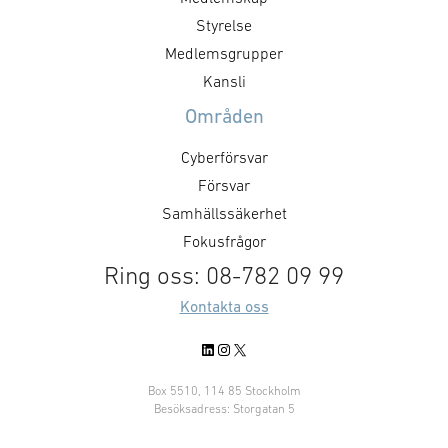
Styrelse
Medlemsgrupper
Kansli
Områden
Cyberförsvar
Försvar
Samhällssäkerhet
Fokusfrågor
Ring oss: 08-782 09 99
Kontakta oss
LinkedIn
Instagram
X
Box 5510, 114 85 Stockholm
Besöksadress: Storgatan 5