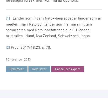
föreslagna föreskriften komma att upphöra.
[1]
Länder som ingår i Nato+-begreppet är länder som är
medlemmar i Nato och länder som har nära militära
samarbeten med Nato innefattande alla EU-länder,
Australien, Irland, Nya Zeeland, Schweiz och Japan.
[2]
Prop. 2017/18:23, s. 70.
10 november, 2023
Dokument
Remissvar
Handel och export