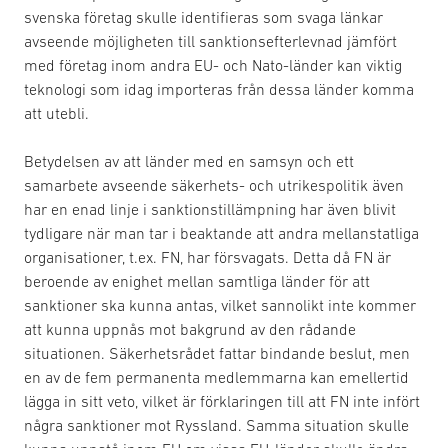
svenska företag skulle identifieras som svaga länkar
avseende möjligheten till sanktionsefterlevnad jämfört
med företag inom andra EU- och Nato-länder kan viktig
teknologi som idag importeras från dessa länder komma
att utebli.
Betydelsen av att länder med en samsyn och ett
samarbete avseende säkerhets- och utrikespolitik även
har en enad linje i sanktionstillämpning har även blivit
tydligare när man tar i beaktande att andra mellanstatliga
organisationer, t.ex. FN, har försvagats. Detta då FN är
beroende av enighet mellan samtliga länder för att
sanktioner ska kunna antas, vilket sannolikt inte kommer
att kunna uppnås mot bakgrund av den rådande
situationen. Säkerhetsrådet fattar bindande beslut, men
en av de fem permanenta medlemmarna kan emellertid
lägga in sitt veto, vilket är förklaringen till att FN inte infört
några sanktioner mot Ryssland. Samma situation skulle