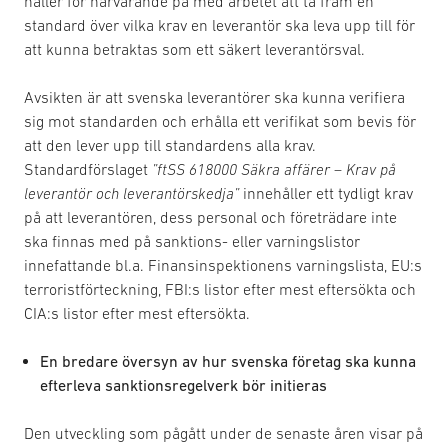
håller för närvarande på med arbetet att ta fram en
standard över vilka krav en leverantör ska leva upp till för
att kunna betraktas som ett säkert leverantörsval.
Avsikten är att svenska leverantörer ska kunna verifiera
sig mot standarden och erhålla ett verifikat som bevis för
att den lever upp till standardens alla krav.
Standardförslaget
”ftSS 618000 Säkra affärer – Krav på
leverantör och leverantörskedja”
innehåller ett tydligt krav
på att leverantören, dess personal och företrädare inte
ska finnas med på sanktions- eller varningslistor
innefattande bl.a. Finansinspektionens varningslista, EU:s
terroristförteckning, FBI:s listor efter mest eftersökta och
CIA:s listor efter mest eftersökta.
En bredare översyn av hur svenska företag ska kunna
efterleva sanktionsregelverk bör initieras
Den utveckling som pågått under de senaste åren visar på