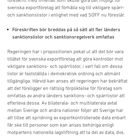
svenska exportföretag att förhålla sig till viktigare spärr-
och sanktionslistor i enlighet med vad SOFF nu föreslår.
Föreskriften bör breddas på så sätt att fler länders
sanktionslistor och sanktionsregelverk omfattas
Regeringen har i propositionen pekat ut att det bör vara
tillåtet för svenska exportföretag att göra kontroller mot
viktigare sanktions- och spärrlistor, i vart fall om dessa
listor är fastställda i demokratisk ordning och allmänt
tillgängliga. Härvid kan anses att regeringen har bekräftat
att det föreligger en rättslig förpliktelse för företag som
omfattas av andra länders sanktions- och spärrlistor att
efterleva dessa. Av bilaterala- och multilaterala avtal
mellan Sverige och andra nationer följer att Sverige har
att tillse att spridning av exportkontrollerade data enbart
får ske till personer som kan anses behöriga enligt
motpartens nationella lagstiftning att ta del av data, dvs.