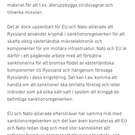
materiel för att t.ex. återuppbygga stridsvagnar och
tillverka missiler.
Det är dock uppenbart för EU och Nato-allierade att
Ryssland använder kryphål i sanktionsregelverken för att
skaffa viktig västerländsk mikroelektronik och
komponenter för sin militära infrastruktur. Nato och EU är
därför i ett pågående arbete med att förbättra
sanktionerna för att bromsa flödet av västerländska
komponenter till Ryssland och härigenom försvaga
Rysslands i dess krigsföring. Det kan t.ex. komma att
handla om att sanktioner ska omfatta företag och/eller
individer som på olika sätt satt i system att kringgå de
befintliga sanktionsregelverken.
EU och Nato-allierade eftersträvar här samma mål med
sanktionsregelverken och det kan även konstateras att EU
och Nato redan idag och med stor sannolikhet allt
tydligare framöver kommer att driva en säkerhets- och