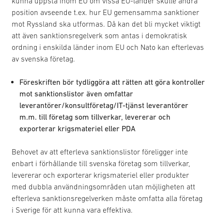
kunna uppstå inom EU om vissa EU-länder skulle ändra
position avseende t.ex. hur EU gemensamma sanktioner
mot Ryssland ska utformas. Då kan det bli mycket viktigt
att även sanktionsregelverk som antas i demokratisk
ordning i enskilda länder inom EU och Nato kan efterlevas
av svenska företag.
Föreskriften bör tydliggöra att rätten att göra kontroller
mot sanktionslistor även omfattar
leverantörer/konsultföretag/IT-tjänst leverantörer
m.m. till företag som tillverkar, levererar och
exporterar krigsmateriel eller PDA
Behovet av att efterleva sanktionslistor föreligger inte
enbart i förhållande till svenska företag som tillverkar,
levererar och exporterar krigsmateriel eller produkter
med dubbla användningsområden utan möjligheten att
efterleva sanktionsregelverken måste omfatta alla företag
i Sverige för att kunna vara effektiva.