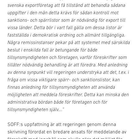
svenska exportföretag att få tillstånd att behandla sådana
uppgifter i den mån detta krävs för sådan kontroll mot
sanktions- och spärrlistor som är nödvändig för export till
vissa länder. Detta bör i vart fall gälla om dessa listor är
fastställda i demokratisk ordning och allmänt tillgängliga.
Några remissinstanser pekar på att systemet med särskilda
beslut i enskilda fall är betungande för både
tillsynsmyndigheten och företagen, varför föreskrifter som
tillåter nödvändig behandling är att föredra. Med anledning
av denna synpunkt vill regeringen understryka att det, t.ex. i
fråga om vissa viktigare spärr- och sanktionslistor, kan
finnas anledning för tillsynsmyndigheten att använda
möjligheten att meddela föreskrifter. Detta kan minska den
administrativa bördan både för företagen och för
tillsynsmyndigheten själv….”
SOFF:s uppfattning är att regeringen genom denna
skrivning förordat en bredare ansats för meddelande av
föreskrift med innehåll som skulle göra det möjligt för