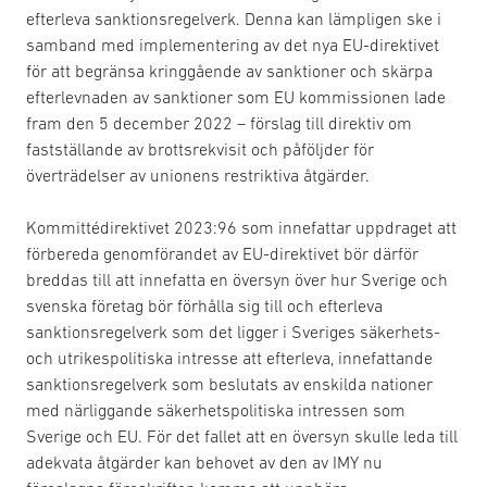
efterleva sanktionsregelverk. Denna kan lämpligen ske i
samband med implementering av det nya EU-direktivet
för att begränsa kringgående av sanktioner och skärpa
efterlevnaden av sanktioner som EU kommissionen lade
fram den 5 december 2022 – förslag till direktiv om
fastställande av brottsrekvisit och påföljder för
överträdelser av unionens restriktiva åtgärder.
Kommittédirektivet 2023:96 som innefattar uppdraget att
förbereda genomförandet av EU-direktivet bör därför
breddas till att innefatta en översyn över hur Sverige och
svenska företag bör förhålla sig till och efterleva
sanktionsregelverk som det ligger i Sveriges säkerhets-
och utrikespolitiska intresse att efterleva, innefattande
sanktionsregelverk som beslutats av enskilda nationer
med närliggande säkerhetspolitiska intressen som
Sverige och EU. För det fallet att en översyn skulle leda till
adekvata åtgärder kan behovet av den av IMY nu