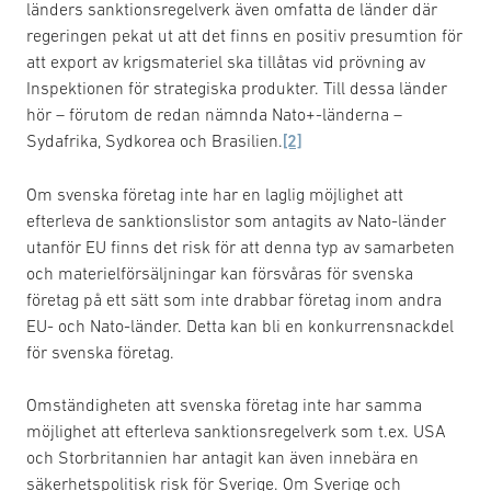
länders sanktionsregelverk även omfatta de länder där
regeringen pekat ut att det finns en positiv presumtion för
att export av krigsmateriel ska tillåtas vid prövning av
Inspektionen för strategiska produkter. Till dessa länder
hör – förutom de redan nämnda Nato+-länderna –
Sydafrika, Sydkorea och Brasilien.
[2]
Om svenska företag inte har en laglig möjlighet att
efterleva de sanktionslistor som antagits av Nato-länder
utanför EU finns det risk för att denna typ av samarbeten
och materielförsäljningar kan försvåras för svenska
företag på ett sätt som inte drabbar företag inom andra
EU- och Nato-länder. Detta kan bli en konkurrensnackdel
för svenska företag.
Omständigheten att svenska företag inte har samma
möjlighet att efterleva sanktionsregelverk som t.ex. USA
och Storbritannien har antagit kan även innebära en
säkerhetspolitisk risk för Sverige. Om Sverige och