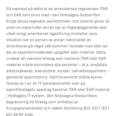
Ett exempel på detta är de amerikanska regelverken ITAR
och EAR som finns med i den föreslagna föreskriften.
Enligt dessa regelverk ska kontroller mot listorna göras så
snart en export eller annan typ av tillgängliggörande sker,
vilket enligt amerikansk lagstiftning innefattar varje
situation när en person av annan nationalitet än
amerikansk på något sätt kommer i kontakt med eller tar
del av exportkontrollerade uppgifter eller materiel. Detta
innebär att svenska företag som hanterar ITAR eller EAR
materiel måste kontrollera alla personer – bl.a. anställda,
arbetssökande, leverantörer, kunder, samarbetspartners –
gentemot spärrlistorna. Samma kontroll måste kunna
företas av t.ex. en IT-tjänstleverantör som på
exportföretagets uppdrag hanterar ITAR eller EAR materiel
i företagets IT-system. Den föreslagna föreskriftens
begränsning till företag som omfattas av
Europaparlamentets och rådets förordning (EU) 2021/821
blir då för snäv.