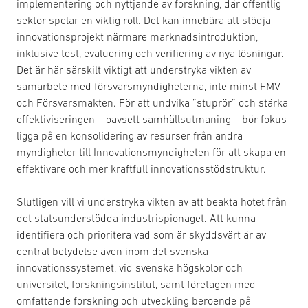
implementering och nyttjande av forskning, där offentlig
sektor spelar en viktig roll. Det kan innebära att stödja
innovationsprojekt närmare marknadsintroduktion,
inklusive test, evaluering och verifiering av nya lösningar.
Det är här särskilt viktigt att understryka vikten av
samarbete med försvarsmyndigheterna, inte minst FMV
och Försvarsmakten. För att undvika ”stuprör” och stärka
effektiviseringen – oavsett samhällsutmaning – bör fokus
ligga på en konsolidering av resurser från andra
myndigheter till Innovationsmyndigheten för att skapa en
effektivare och mer kraftfull innovationsstödstruktur.
Slutligen vill vi understryka vikten av att beakta hotet från
det statsunderstödda industrispionaget. Att kunna
identifiera och prioritera vad som är skyddsvärt är av
central betydelse även inom det svenska
innovationssystemet, vid svenska högskolor och
universitet, forskningsinstitut, samt företagen med
omfattande forskning och utveckling beroende på