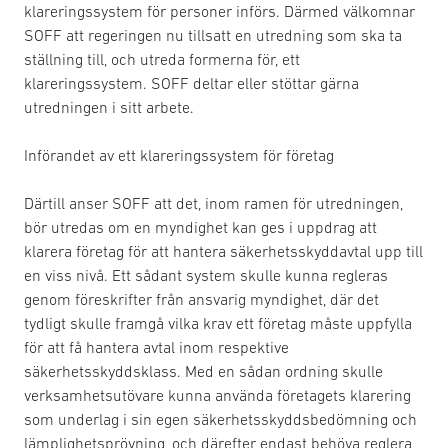
klareringssystem för personer införs. Därmed välkomnar
SOFF att regeringen nu tillsatt en utredning som ska ta
ställning till, och utreda formerna för, ett
klareringssystem. SOFF deltar eller stöttar gärna
utredningen i sitt arbete.
Införandet av ett klareringssystem för företag
Därtill anser SOFF att det, inom ramen för utredningen,
bör utredas om en myndighet kan ges i uppdrag att
klarera företag för att hantera säkerhetsskyddavtal upp till
en viss nivå. Ett sådant system skulle kunna regleras
genom föreskrifter från ansvarig myndighet, där det
tydligt skulle framgå vilka krav ett företag måste uppfylla
för att få hantera avtal inom respektive
säkerhetsskyddsklass. Med en sådan ordning skulle
verksamhetsutövare kunna använda företagets klarering
som underlag i sin egen säkerhetsskyddsbedömning och
lämplighetsprövning, och därefter endast behöva reglera