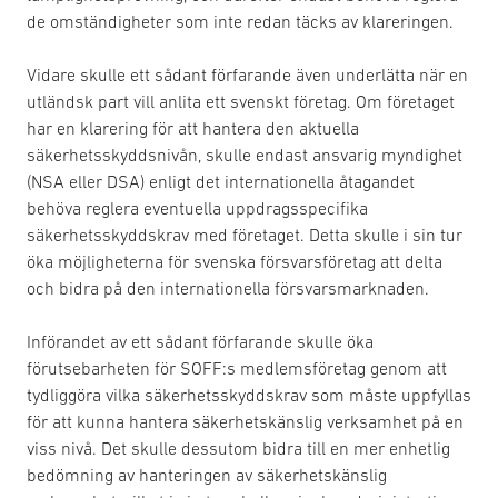
de omständigheter som inte redan täcks av klareringen.
Vidare skulle ett sådant förfarande även underlätta när en
utländsk part vill anlita ett svenskt företag. Om företaget
har en klarering för att hantera den aktuella
säkerhetsskyddsnivån, skulle endast ansvarig myndighet
(NSA eller DSA) enligt det internationella åtagandet
behöva reglera eventuella uppdragsspecifika
säkerhetsskyddskrav med företaget. Detta skulle i sin tur
öka möjligheterna för svenska försvarsföretag att delta
och bidra på den internationella försvarsmarknaden.
Införandet av ett sådant förfarande skulle öka
förutsebarheten för SOFF:s medlemsföretag genom att
tydliggöra vilka säkerhetsskyddskrav som måste uppfyllas
för att kunna hantera säkerhetskänslig verksamhet på en
viss nivå. Det skulle dessutom bidra till en mer enhetlig
bedömning av hanteringen av säkerhetskänslig