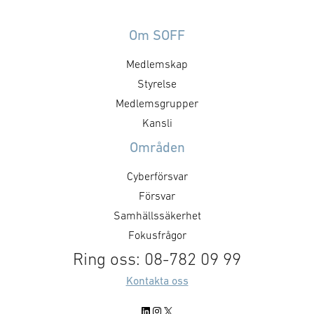
AB
(SES37)
Om SOFF
köper
Conlog
Medlemskap
OY
Styrelse
Medlemsgrupper
Kansli
Områden
Cyberförsvar
Försvar
Samhällssäkerhet
Fokusfrågor
Ring oss: 08-782 09 99
Kontakta oss
LinkedIn
Instagram
X