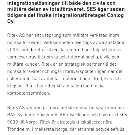
integrationslösningar till både den civila och
militära delen av totalförsvaret. SES äger sedan
tidigare det finska integrationsföretaget Conlog
Oy.
Ritek AS har sitt utsprung som militära verkstad inom
norska försvaret. Verksamheten övertogs av de anställda
2003 som därefter utvecklat en bred portfölj av tjänster
som levereras till norska och internationella, civila och
militära kunder. Ritek är en strategisk partner till det
norska försvaret och ingår i försvarsplaneringen när det
gäller underhåll av militär materiel både i fred, kris och
krigstid. Ritek har i dag 40 anställda inom olika
kompetensområden.
Ritek AS var den primära norska samarbetspartnern när
BAE Systems Hägglunds AB utvecklade och levererade CV
9030 till Norge. Ritek är strategiskt lokaliserat nära
Trondheim, i mellersta Norge, där ett antal betydelsefulla