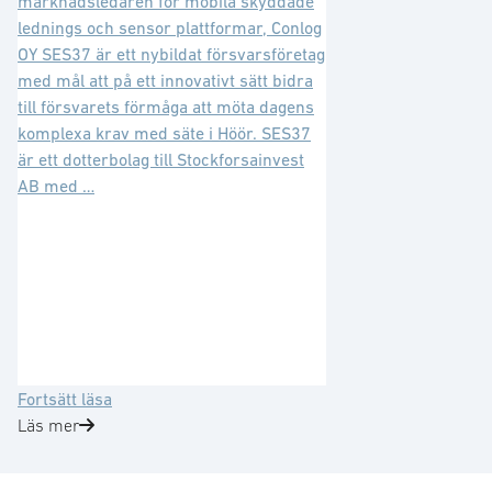
marknadsledaren för mobila skyddade
lednings och sensor plattformar, Conlog
OY SES37 är ett nybildat försvarsföretag
med mål att på ett innovativt sätt bidra
till försvarets förmåga att möta dagens
komplexa krav med säte i Höör. SES37
är ett dotterbolag till Stockforsainvest
AB med …
System
Fortsätt läsa
Engineering
Läs mer
Solution
37