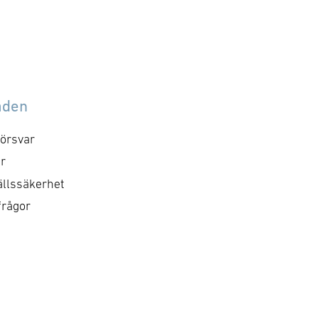
åden
örsvar
r
llssäkerhet
frågor