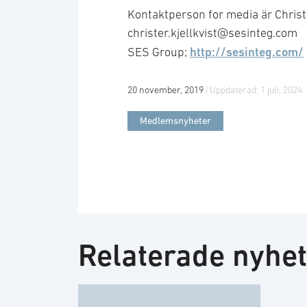
Kontaktperson for media är Christe
christer.kjellkvist@sesinteg.com
http://sesinteg.com/
SES Group;
20 november, 2019
| Uppdaterad:
1 juli, 2024
Medlemsnyheter
Relaterade nyhe