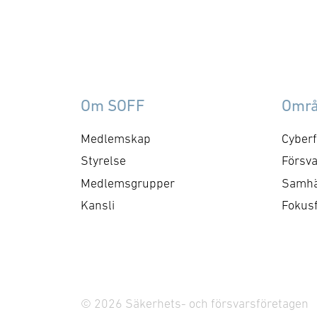
Conlog OY SES37 är ett
nybildat försvarsföretag
med mål att på ett
innovativt sätt bidra till
försvarets förmåga att
Om SOFF
Omr
möta dagens komplexa
krav med säte i Höör.
Medlemskap
Cyberf
SES37 är ett dotterbolag
Styrelse
Försva
till Stockforsainvest AB
Medlemsgrupper
Samhä
med …
Kansli
Fokus
© 2026 Säkerhets- och försvarsföretagen