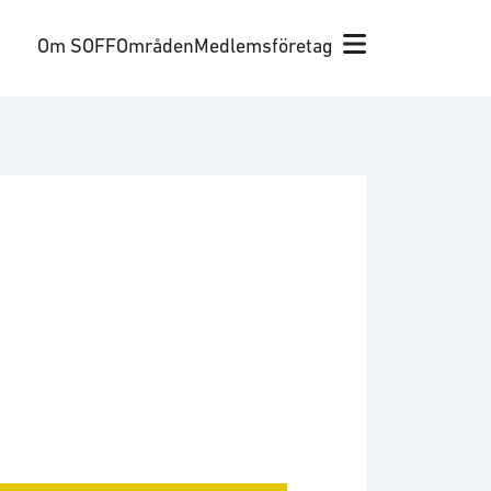
Om SOFF
Områden
Medlemsföretag