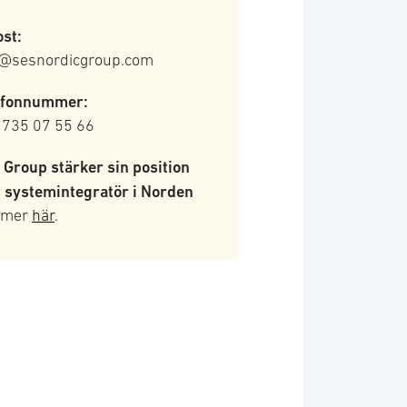
st:
o@sesnordicgroup.com
efonnummer:
 735 07 55 66
 Group stärker sin position
 systemintegratör i Norden
 mer
här
.