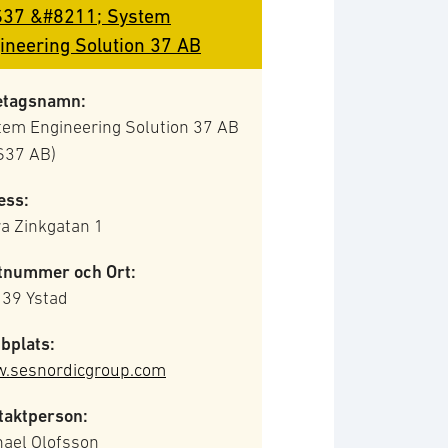
37 &#8211; System
ineering Solution 37 AB
etagsnamn:
tem Engineering Solution 37 AB
S37 AB)
ess:
a Zinkgatan 1
tnummer och Ort:
 39 Ystad
bplats:
.sesnordicgroup.com
taktperson:
hael Olofsson