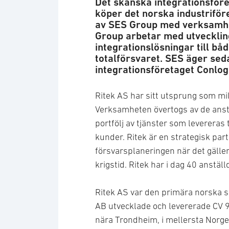
Det skånska integrationsför
köper det norska industriför
av SES Group med verksamhet
Group arbetar med utvecklin
integrationslösningar till båd
totalförsvaret. SES äger seda
integrationsföretaget Conlog
Ritek AS har sitt utsprung som mil
Verksamheten övertogs av de anst
portfölj av tjänster som levereras t
kunder. Ritek är en strategisk partn
försvarsplaneringen när det gäller 
krigstid. Ritek har i dag 40 anst
Ritek AS var den primära norska
AB utvecklade och levererade CV 90
nära Trondheim, i mellersta Norge,