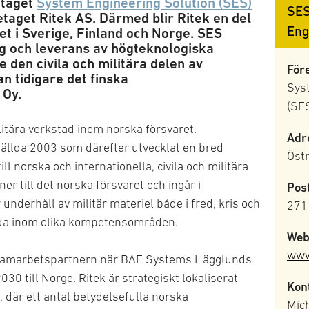
etaget
System Engineering Solution (SES)
SES
etaget Ritek AS. Därmed blir Ritek en del
Eng
 i Sverige, Finland och Norge. SES
g och leverans av högteknologiska
e den civila och militära delen av
För
n tidigare det finska
Sys
 Oy.
(SE
itära verkstad inom norska försvaret.
Adr
ällda 2003 som därefter utvecklat en bred
Östr
ill norska och internationella, civila och militära
er till det norska försvaret och ingår i
Pos
underhåll av militär materiel både i fred, kris och
271
ällda inom olika kompetensområden.
Web
www
 samarbetspartnern när BAE Systems Hägglunds
30 till Norge. Ritek är strategiskt lokaliserat
Kon
 där ett antal betydelsefulla norska
Mic