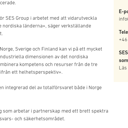
acerade.
E-po
 för SES Group i arbetet med att vidarutveckla
inf
e nordiska länderna», säger verkställande
Tel
t.
+46
orge, Sverige och Finland kan vi på ett mycket
SES
industriella dimensionen av det nordiska
som
mbinera kompetens och resurser från de tre
Läs
ifrån ett helhetsperspektiv».
n integrerad del av totalförsvaret både i Norge
ag som arbetar i partnerskap med ett brett spektra
örsvars- och säkerhetsområdet.