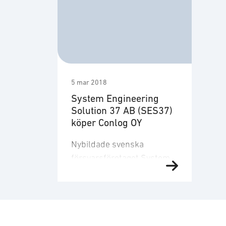
5 mar 2018
System Engineering
Solution 37 AB (SES37)
köper Conlog OY
Nybildade svenska
försvarsföretaget System
Engineering Solution 37 AB
(SES37) köper den finska
marknadsledaren för
mobila skyddade lednings
och sensor plattformar,