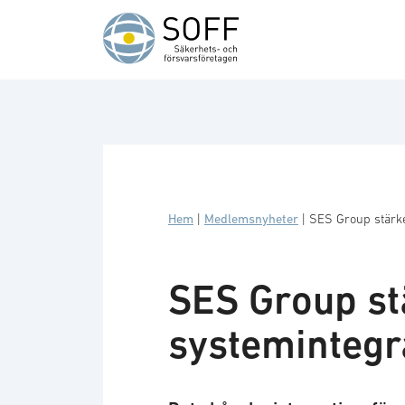
Hoppa till innehåll
Hem
|
Medlemsnyheter
|
SES Group stärke
SES Group st
systemintegr