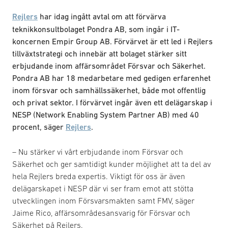
Rejlers
har idag ingått avtal om att förvärva
teknikkonsultbolaget Pondra AB, som ingår i IT-
koncernen Empir Group AB. Förvärvet är ett led i Rejlers
tillväxtstrategi och innebär att bolaget stärker sitt
erbjudande inom affärsområdet Försvar och Säkerhet.
Pondra AB har 18 medarbetare med gedigen erfarenhet
inom försvar och samhällssäkerhet, både mot offentlig
och privat sektor. I förvärvet ingår även ett delägarskap i
NESP (Network Enabling System Partner AB) med 40
procent, säger
Rejlers
.
– Nu stärker vi vårt erbjudande inom Försvar och
Säkerhet och ger samtidigt kunder möjlighet att ta del av
hela Rejlers breda expertis. Viktigt för oss är även
delägarskapet i NESP där vi ser fram emot att stötta
utvecklingen inom Försvarsmakten samt FMV, säger
Jaime Rico, affärsområdesansvarig för Försvar och
Säkerhet på Rejlers.