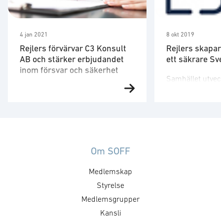
4 jan 2021
8 okt 2019
Rejlers förvärvar C3 Konsult
Rejlers skapar
AB och stärker erbjudandet
ett säkrare Sv
inom försvar och säkerhet
Samhället utvec
Rejlers har förvärvat
när det kommer t
konsultföretaget C3 Konsult AB
lösningar. Det 
(C3K) som är specialiserade på
teknikkonsultbo
försvars- och
erbjuder tjänste
säkerhetsbranschen. C3K har 25
civilt försvar, 
medarbetare med gedigen
säkerhetsskydd.
Om SOFF
kompetens inom
förvärvade nyli
Medlemskap
verksamhetsområdet
teknikkonsultbo
ledningssystem och företaget är
Styrelse
som ett led i bo
en väletablerad aktör med högt
tillväxtstrategi 
Medlemsgrupper
förtroende inom branschen.
erbjudandet in
Kansli
Förvärvet är ett led i Rejlers
Försvar och Säk