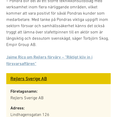
– Pondra blir del av ett större teknikkonsultbolag med
verksamhet inom flera närliggande områden, vilket
kommer att vara positivt för såväl Pondras kunder som
medarbetare. Med tanke på Pondras viktiga uppgift inom
sektorn försvar och samhällssäkerhet känns det också
tryggt att lämna över stafettpinnen till en aktör som är
långsiktig och dessutom svenskägd, säger Torbjörn Skog,
Empir Group AB.
Jaime Rico om Rejlers förvärv – ”Riktigt kliv in i
försvarsaffären”
Rejlers Sverige AB
Företagsnamn:
Rejlers Sverige AB
Adress:
Lindhagensgatan 126