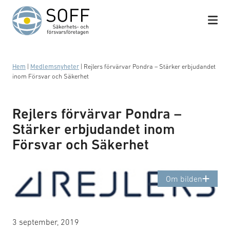
Hoppa till innehåll
Hem
|
Medlemsnyheter
|
Rejlers förvärvar Pondra – Stärker erbjudandet
inom Försvar och Säkerhet
Rejlers förvärvar Pondra –
Stärker erbjudandet inom
Försvar och Säkerhet
Logotyp: Rejlers
Om bilden
3 september, 2019