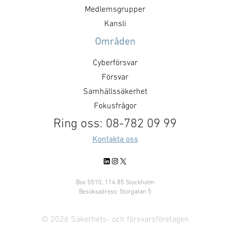
reach and situational awareness.
signed framewo
Medlemsgrupper
In the project, Carmenta has
regarding repai
Kansli
developed a demonstrator for
maintenance ser
Områden
advanced 3D mission planning of
…
autonomous …
Cyberförsvar
Försvar
Samhällssäkerhet
Fokusfrågor
Ring oss: 08-782 09 99
Kontakta oss
LinkedIn
Instagram
X
Box 5510, 114 85 Stockholm
Besöksadress: Storgatan 5
© 2026 Säkerhets- och försvarsföretagen