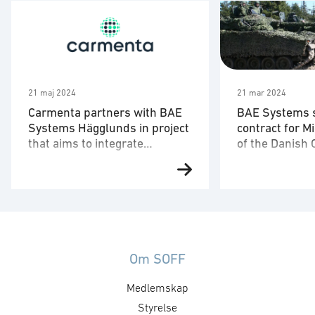
21 maj 2024
21 mar 2024
Carmenta partners with BAE
BAE Systems 
Systems Hägglunds in project
contract for M
that aims to integrate
of the Danish 
autonomous drones in CV90
Carmenta and BAE Systems
21 Mar 2024 BA
Hägglunds, together with
signed a contra
hardware UAV manufacturer
Ministry of Defe
Airolit, have partnered to develop
and Logistics O
a solution with the objective of
for the Mid-Life
integrating autonomous drone
the Danish CV90
Om SOFF
surveillance capabilities into
the vehicles’ pe
Medlemskap
combat vehicle – CV90. The
many years to 
objective is extended sensor
contract follows
Styrelse