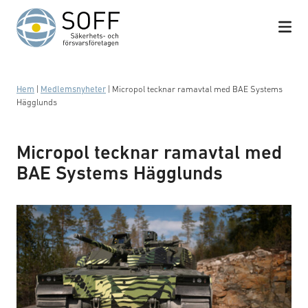
Hoppa till innehåll
Hem
|
Medlemsnyheter
|
Micropol tecknar ramavtal med BAE Systems
Hägglunds
Micropol tecknar ramavtal med
BAE Systems Hägglunds
BAE Systems Hägglunds visar upp CV90 MkIV