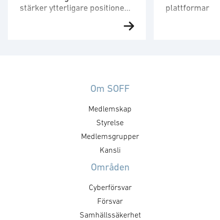
stärker ytterligare positionen
plattformar
inom försvarssektorn
Knowit AB förvärvar 100 procent
Knowit Experie
av konsult- och tjänstebolaget
största digitalby
Milso AB, som erbjuder tjänster
partner i arbete
inom teknik, ledning och IT med
Försvarsmakte
fokus på kunder inom
helhetslösning f
försvarsområdet. Knowit är
teknisk utveckli
Om SOFF
sedan många år en central aktör
webbplatser, ap
Medlemskap
för det militära och civila
andra digitala m
försvaret i nära samarbete med
Antonia Sehlste
Styrelse
såväl Försvarsmakten, Försvarets
Försvarsmakten
Medlemsgrupper
Materielverk och
Armed Forces. 
Kansli
försvarsindustrin. Med förvärvet
strävar efter att
Områden
av Milso stärks denna …
webbplatserna 
tillgängligt och
Cyberförsvar
många som möjl
Försvar
Samhällssäkerhet