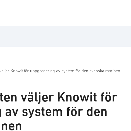
äljer Knowit för uppgradering av system för den svenska marinen
en väljer Knowit för
 av system för den
inen