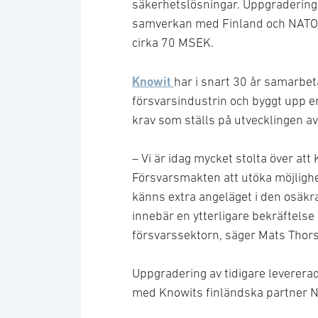
säkerhetslösningar. Uppgraderinge
samverkan med Finland och NATO. D
cirka 70 MSEK.
Knowit
har i snart 30 år samarb
försvarsindustrin och byggt upp e
krav som ställs på utvecklingen a
– Vi är idag mycket stolta över att 
Försvarsmakten att utöka möjligh
känns extra angeläget i den osäkra
innebär en ytterligare bekräftels
försvarssektorn, säger Mats Thors
Uppgradering av tidigare leverer
med Knowits finländska partner N