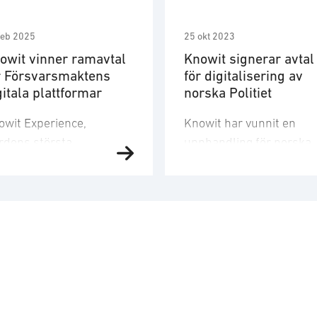
feb 2025
25 okt 2023
owit vinner ramavtal
Knowit signerar avtal
r Försvarsmaktens
för digitalisering av
gitala plattformar
norska Politiet
owit Experience,
Knowit har vunnit en
rdens största
upphandling för norska
italbyrå, blir exklusiv
Politiet med uppdraget a
tner i arbetet med att
jobba med digitalisering
rse Försvarsmakten med
den norska polisens
 helhetslösning för
verksamhet. Ramavtalet
valtning och teknisk
sträcker sig över fyra år
eckling av försvarets
och inkluderar ett brett
bbplatser, applikationer
spektrum av kompetense
 andra digitala medier.
Leveransen kommer att
oto: Antonia Sehlstedt,
ske i samarbete med två