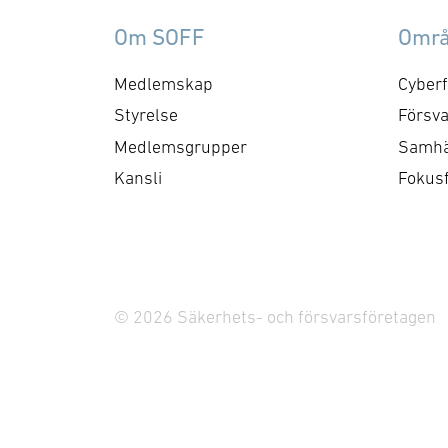
Försvarsmakten,
Fö
Om SOFF
Omr
Försvarets Materielverk
Sw
och försvarsindustrin. Med
Fö
Medlemskap
Cyberf
förvärvet av Milso stärks
eft
Styrelse
Försva
denna …
we
Medlemsgrupper
Samhä
til
Kansli
Fokus
fö
…
© 2026 Säkerhets- och försvarsföretagen