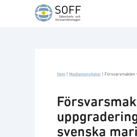
Hoppa till innehåll
Hem
|
Medlemsnyheter
|
Försvarsmakten v
Försvarsmakt
uppgradering
svenska mar