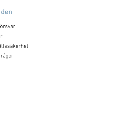
rsvarsmakten/ the
huvudpartner och det
åden
edish Armed Forces.
uppskattade totala värd
rsvarsmakten strävar
på ramavtalet för samtli
örsvar
er att innehållet på
huvudpartner är fyra
r
bbplatserna ska vara
miljarder NOK. …
llssäkerhet
lgängligt och användbart
frågor
r så många som möjligt.