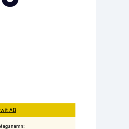
wit AB
etagsnamn: