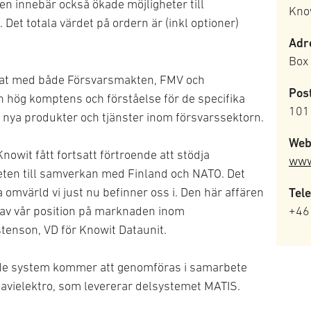
n innebär också ökade möjligheter till
Kno
et totala värdet på ordern är (inkl optioner)
Adr
Box
etat med både Försvarsmakten, FMV och
Pos
n hög komptens och förståelse för de specifika
101
v nya produkter och tjänster inom försvarssektorn.
Web
Knowit fått fortsatt förtroende att stödja
www
eten till samverkan med Finland och NATO. Det
 omvärld vi just nu befinner oss i. Den här affären
Tel
e av vår position på marknaden inom
+46 
tenson, VD för Knowit Dataunit.
ade system kommer att genomföras i samarbete
avielektro, som levererar delsystemet MATIS.