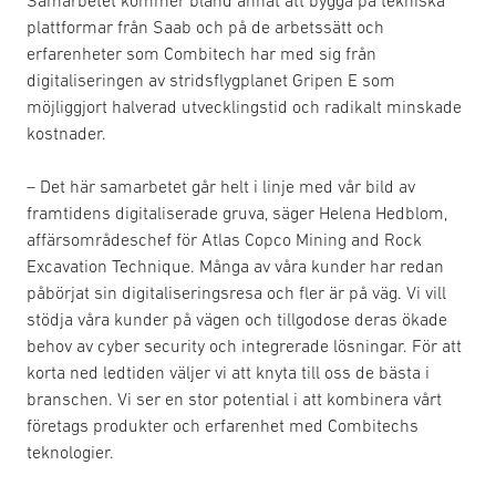
Samarbetet kommer bland annat att bygga på tekniska
plattformar från Saab och på de arbetssätt och
erfarenheter som Combitech har med sig från
digitaliseringen av stridsflygplanet Gripen E som
möjliggjort halverad utvecklingstid och radikalt minskade
kostnader.
– Det här samarbetet går helt i linje med vår bild av
framtidens digitaliserade gruva, säger Helena Hedblom,
affärsområdeschef för Atlas Copco Mining and Rock
Excavation Technique. Många av våra kunder har redan
påbörjat sin digitaliseringsresa och fler är på väg. Vi vill
stödja våra kunder på vägen och tillgodose deras ökade
behov av cyber security och integrerade lösningar. För att
korta ned ledtiden väljer vi att knyta till oss de bästa i
branschen. Vi ser en stor potential i att kombinera vårt
företags produkter och erfarenhet med Combitechs
teknologier.