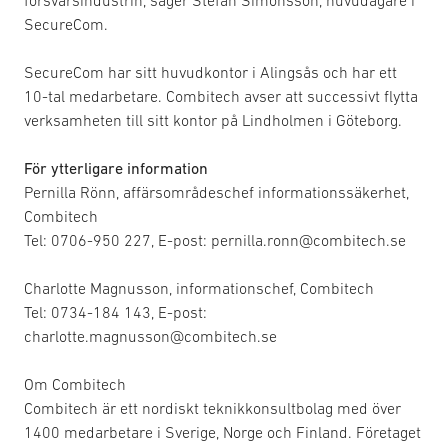
försvarsindustrin, säger Stefan Simonsson, huvudägare i
SecureCom.
SecureCom har sitt huvudkontor i Alingsås och har ett
10-tal medarbetare. Combitech avser att successivt flytta
verksamheten till sitt kontor på Lindholmen i Göteborg.
För ytterligare information
Pernilla Rönn, affärsområdeschef informationssäkerhet,
Combitech
Tel: 0706-950 227, E-post: pernilla.ronn@combitech.se
Charlotte Magnusson, informationschef, Combitech
Tel: 0734-184 143, E-post:
charlotte.magnusson@combitech.se
Om Combitech
Combitech är ett nordiskt teknikkonsultbolag med över
1400 medarbetare i Sverige, Norge och Finland. Företaget