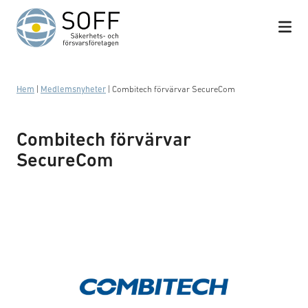
Hoppa till innehåll
Hem
|
Medlemsnyheter
|
Combitech förvärvar SecureCom
Combitech förvärvar
SecureCom
Logotyp: Combitech