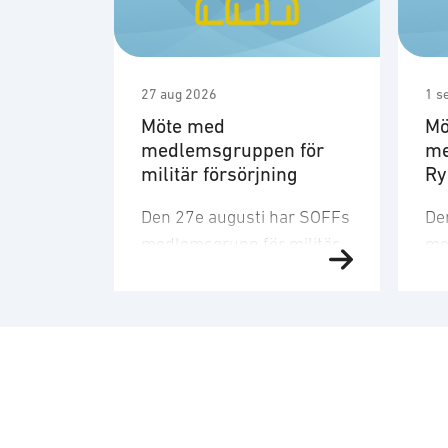
27 aug 2026
1 s
Möte med
Mö
medlemsgruppen för
me
militär försörjning
R
Den 27e augusti har SOFFs
De
medlemsgrupp för militär
me
försörjning möte. SOFF:s
sit
medlemsgrupp för militär
Me
försörjning arbetar med
fo
frågor som
ku
rör upphandling, försörjningssäkerhet 
er
förmågebehov, med
oc
särskild tonvikt på
my