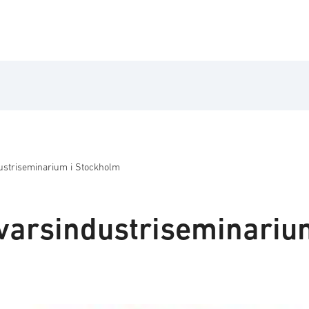
striseminarium i Stockholm
arsindustriseminariu