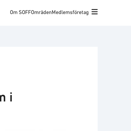
Om SOFF
Områden
Medlemsföretag
m i