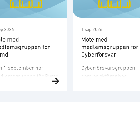
ep 2026
1 sep 2026
te med
Möte med
dlemsgruppen för
medlemsgruppen för
ymd
Cyberförsvar
n 1 september har
Cyberförsvarsgruppen
dlemsgruppen för Rymd
samlar aktörer hos
t tredje möte för året.
medlemsföretagen med
dlemsgruppen
intresse för och
kuserar på
verksamhet inom
nskapsuppbyggnad,
cyberförsvar,
och
farenhetsutbyte, nätverk
kommunikation och
h dialog med
ledningsfrågor. Gruppen
ndigheter samt
arbetar utefter en årligt