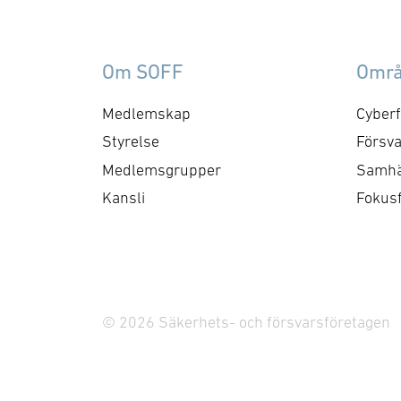
samverkan med FMV och
am
Försvarsmakten. Gruppen
ko
behandlar både nuvarande
ti
Om SOFF
Omr
och framtida behov och har
me
kontaktytor centralt hos
cyb
Medlemskap
Cyberf
myndigheter och
fo
Styrelse
Försva
försvarsgrenar. Syftet är
ry
Medlemsgrupper
Samhä
att utforma positioner och
ko
Kansli
Fokus
bereda remisser och
skrivelser …
© 2026 Säkerhets- och försvarsföretagen