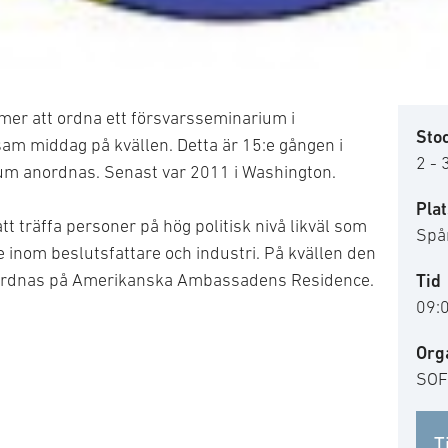
r att ordna ett försvarsseminarium i
Sto
m middag på kvällen. Detta är 15:e gången i
2 - 
um anordnas. Senast var 2011 i Washington.
Plat
t träffa personer på hög politisk nivå likväl som
Spå
 inom beslutsfattare och industri. På kvällen den
 ordnas på Amerikanska Ambassadens Residence.
Tid
09:
Org
SOF
T