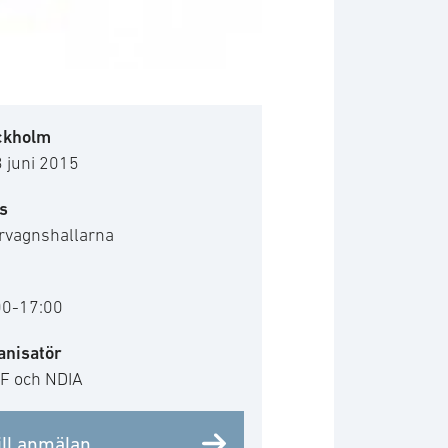
ckholm
3 juni 2015
s
rvagnshallarna
00-17:00
anisatör
F och NDIA
ill anmälan