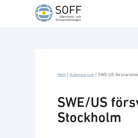
Hoppa till innehåll
Hem
|
Kalendarium
|
SWE/US försvarsindu
SWE/US försv
Stockholm