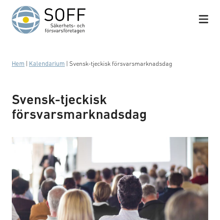
Hoppa till innehåll
Hem
|
Kalendarium
|
Svensk-tjeckisk försvarsmarknadsdag
Svensk-tjeckisk
försvarsmarknadsdag