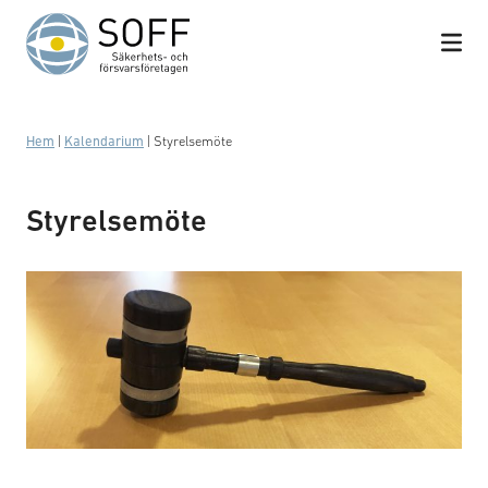
Hoppa till innehåll
Hem
|
Kalendarium
|
Styrelsemöte
Styrelsemöte