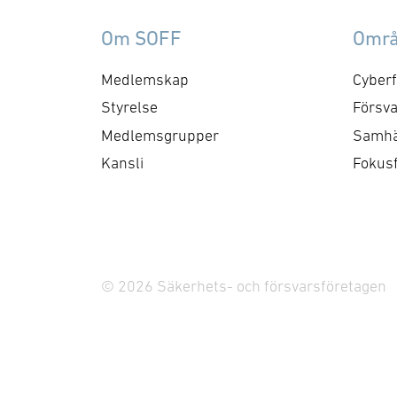
Försvarsmakten. Gruppen
ko
behandlar både nuvarande
ti
Om SOFF
Omr
och framtida behov och har
me
kontaktytor centralt hos
cyb
Medlemskap
Cyberf
myndigheter och
fo
Styrelse
Försva
försvarsgrenar. Syftet är
ry
Medlemsgrupper
Samhä
att utforma positioner och
ko
Kansli
Fokus
bereda remisser och
skrivelser …
© 2026 Säkerhets- och försvarsföretagen