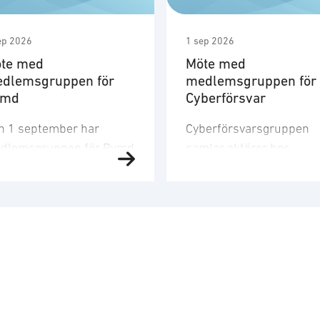
ep 2026
1 sep 2026
te med
Möte med
dlemsgruppen för
medlemsgruppen för
ymd
Cyberförsvar
n 1 september har
Cyberförsvarsgruppen
dlemsgruppen för Rymd
samlar aktörer hos
t tredje möte för året.
medlemsföretagen med
dlemsgruppen
intresse för och
kuserar på
verksamhet inom
nskapsuppbyggnad,
cyberförsvar,
och
farenhetsutbyte, nätverk
kommunikation och
h dialog med
ledningsfrågor. Gruppen
ndigheter samt
arbetar utefter en årligt
bassader. Mötet
fastställd handlingsplan