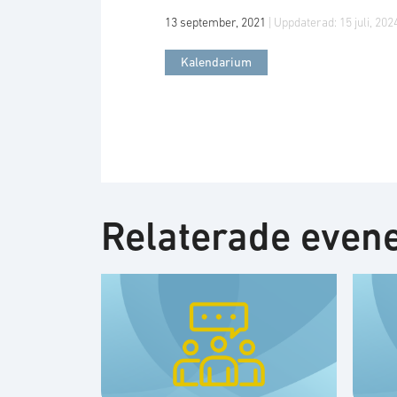
13 september, 2021
| Uppdaterad:
15 juli, 202
Kalendarium
Relaterade eve