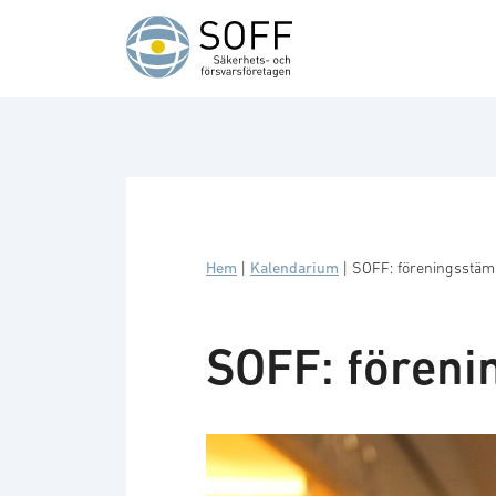
Hoppa till innehåll
Hem
|
Kalendarium
|
SOFF: föreningsstä
SOFF: fören