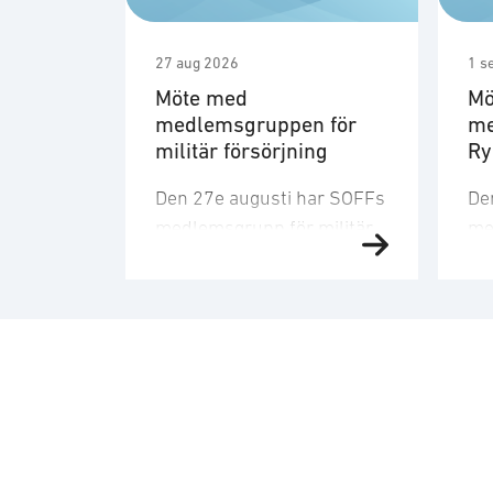
27 aug 2026
1 s
Möte med
Mö
medlemsgruppen för
me
militär försörjning
R
Den 27e augusti har SOFFs
De
medlemsgrupp för militär
me
försörjning möte. SOFF:s
sit
medlemsgrupp för militär
Me
försörjning arbetar med
fo
frågor som
ku
rör upphandling, försörjningssäkerhet 
er
förmågebehov, med
oc
särskild tonvikt på
my
samverkan med FMV och
am