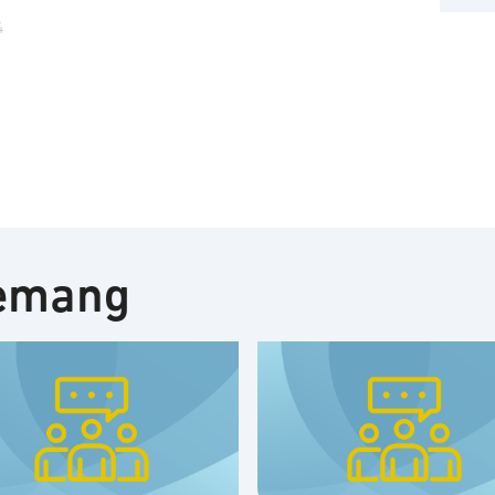
4
nemang