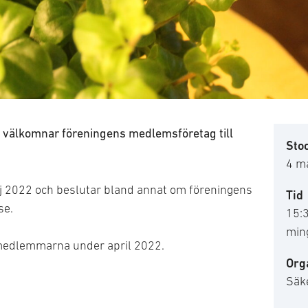
 välkomnar föreningens medlemsföretag till
Sto
4 m
 2022 och beslutar bland annat om föreningens
Tid
se.
15:
min
l medlemmarna under april 2022.
Org
Säk