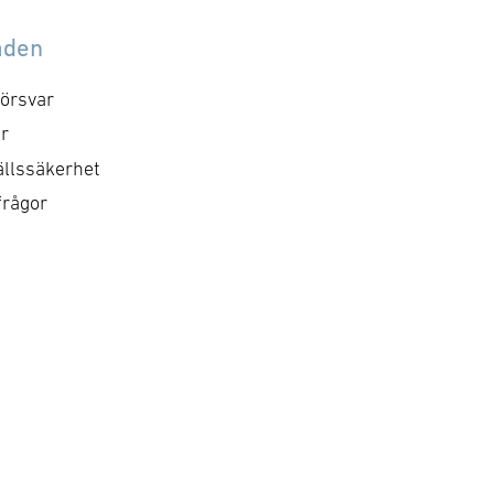
mmer att genomföras
med identifierade mål o
llsammans med
aktiviteter. Syftet med
åden
dlemsgruppen för
mötet är att utveckla
erförsvar och särskilt
föreningens positioner
örsvar
kusera på cyberområdet i
inom cyberområdet, att
r
md domänen. För frågor
besluta om kommande
llssäkerhet
ntakta, Hanna.
aktiviteter och dess
frågor
inriktning samt att
nätverka mellan
medlemsföretagen.
Målsättningen är att det
ska …