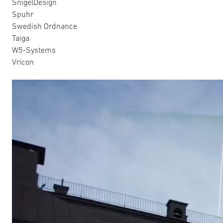
SnigelDesign
Spuhr
Swedish Ordnance
Taiga
W5-Systems
Vricon
Videospelare