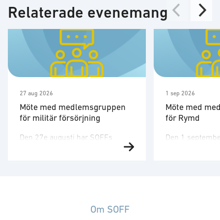
Relaterade evenemang
27 aug 2026
1 sep 2026
Möte med medlemsgruppen
Möte med me
för militär försörjning
för Rymd
Den 27e augusti har SOFFs
Den 1 septembe
medlemsgrupp för militär
medlemsgruppen
försörjning möte. SOFF:s
tredje möte för å
medlemsgrupp för militär
Medlemsgruppen
försörjning arbetar med frågor
kunskapsuppby
som
erfarenhetsutby
rör upphandling, försörjningssäkerhet och
dialog med myn
Om SOFF
förmågebehov, med särskild
ambassader. Mö