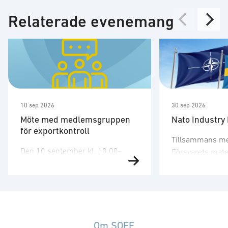
Relaterade evenemang
10 sep 2026
30 sep 2026
Möte med medlemsgruppen
Nato Industry
för exportkontroll
Tillsammans m
Den 10 september kl. 10.00-
Försvarets mate
12.00 har SOFF:s medlemsgrupp
arrangera vi ett
för exportkontroll möte. Gruppen
tvådagarssemin
arbetar företrädelsevis med
på Sveriges rol
tekniska och legala aspekter
Nato. Seminarie
inom exportkontrollområdet.
den 30 septembe
Kallelse och agenda sänds ut av
Om SOFF
vänder sig till f