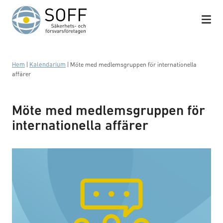
Hoppa till innehåll
Hem
|
Kalendarium
|
Möte med medlemsgruppen för internationella
affärer
Möte med medlemsgruppen för
internationella affärer