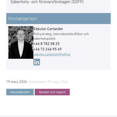
Säkerhets- och försvarsföretagen (SOFF)
Kontaktperson
Zebulon Carlander
Policystrateg, internationella affärer och
säkerhetspolitik
+46 8 782 08 25
+46 72 246 95 49
zebulon.carlander@soff.se
19 mars, 2026
| Uppdaterad:
25 mars, 2026
Kalendarium
Handel och export