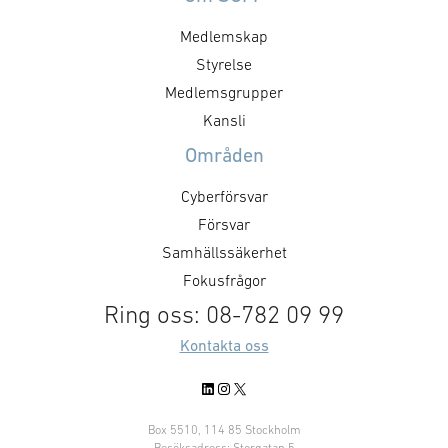
SOFF:s kansli. Mötet kommer att
en bättre förstå
Medlemskap
diskutera bl.a. förslag till
fungerar, vilka 
skrivelser. För mer information,
Styrelse
och krav som 
vänligen, kontakta: Victor
innebär, samt vi
Medlemsgrupper
Mukherji. Läs mer om
som öppnas i …
Kansli
föreningens arbete med
Områden
exportfrågor.
Cyberförsvar
Försvar
Samhällssäkerhet
Fokusfrågor
Ring oss: 08-782 09 99
Kontakta oss
LinkedIn
Instagram
X
Box 5510, 114 85 Stockholm