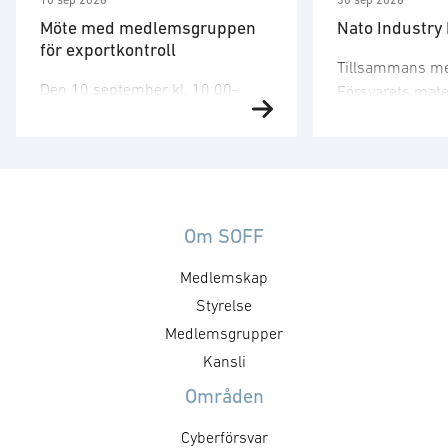
10 sep 2026
30 sep 2026
Möte med medlemsgruppen
Nato Industry
för exportkontroll
Tillsammans m
Den 10 september kl. 10.00-
Försvarets mate
12.00 har SOFF:s medlemsgrupp
arrangera vi ett
för exportkontroll möte. Gruppen
tvådagarssemin
arbetar företrädelsevis med
på Sveriges rol
tekniska och legala aspekter
Nato. Seminarie
inom exportkontrollområdet.
den 30 septembe
Kallelse och agenda sänds ut av
Om SOFF
vänder sig till f
SOFF:s kansli. Mötet kommer att
en bättre förstå
Medlemskap
diskutera bl.a. förslag till
fungerar, vilka 
skrivelser. För mer information,
Styrelse
och krav som 
vänligen, kontakta: Victor
innebär, samt vi
Medlemsgrupper
Mukherji. Läs mer om
som öppnas i …
Kansli
föreningens arbete med
Områden
exportfrågor.
Cyberförsvar