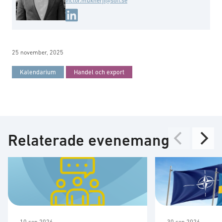
victor.mukherji@soff.se
25 november, 2025
Kalendarium
Handel och export
Relaterade evenemang