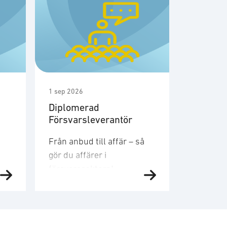
1 sep 2026
1 sep 2026
Diplomerad
Möte m
Försvarsleverantör
medlem
säkerhe
Från anbud till affär – så
Den 1a s
gör du affärer i
SOFFs m
försvarssektorn!
säkerhet
Försvarsmarknaden växer
Gruppen 
snabbt och den här kursen
diskuter
ger dig verktygen och
skyddsvä
förståelsen som krävs för