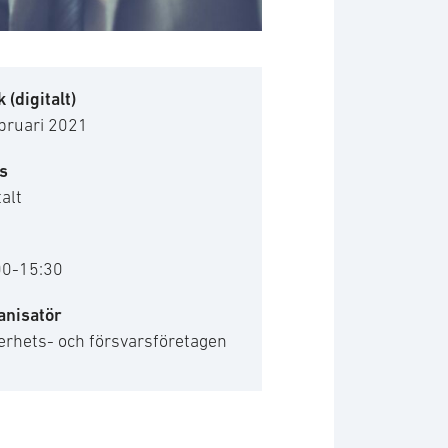
 (digitalt)
bruari 2021
s
talt
00-15:30
anisatör
erhets- och försvarsföretagen