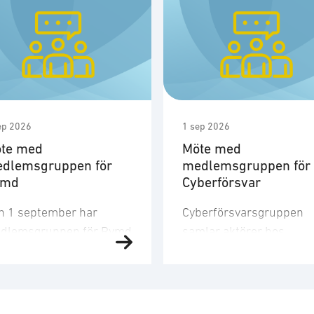
ep 2026
1 sep 2026
te med
Möte med
dlemsgruppen för
medlemsgruppen för
ymd
Cyberförsvar
n 1 september har
Cyberförsvarsgruppen
dlemsgruppen för Rymd
samlar aktörer hos
t tredje möte för året.
medlemsföretagen med
dlemsgruppen
intresse för och
kuserar på
verksamhet inom
nskapsuppbyggnad,
cyberförsvar,