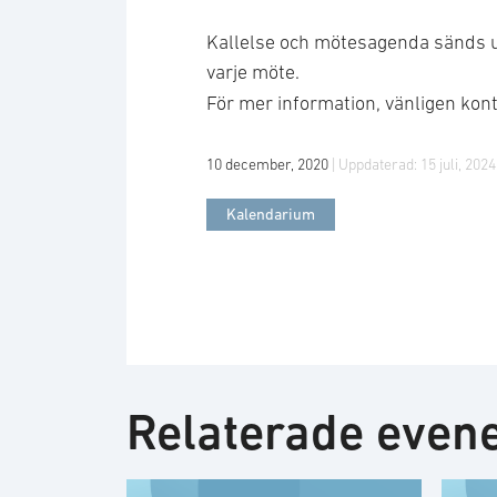
Kallelse och mötesagenda sänds ut
varje möte.
För mer information, vänligen kon
10 december, 2020
| Uppdaterad:
15 juli, 2024
Kalendarium
Relaterade eve