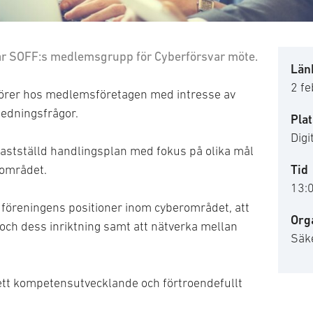
 har SOFF:s medlemsgrupp för Cyberförsvar möte.
Länk
2 fe
örer hos medlemsföretagen med intresse av
ledningsfrågor.
Plat
Digi
 fastställd handlingsplan med fokus på olika mål
Tid
sområdet.
13:
föreningens positioner inom cyberområdet, att
Org
ch dess inriktning samt att nätverka mellan
Säk
 ett kompetensutvecklande och förtroendefullt