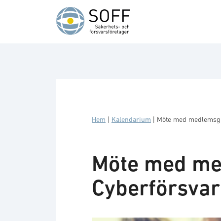
Hoppa till innehåll
Hem
|
Kalendarium
|
Möte med medlemsgr
Möte med me
Cyberförsvar