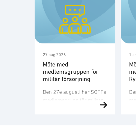
27 aug 2026
1 s
Möte med
Mö
medlemsgruppen för
me
militär försörjning
R
Den 27e augusti har SOFFs
De
medlemsgrupp för militär
me
försörjning möte. SOFF:s
sit
medlemsgrupp för militär
Me
försörjning arbetar med
fo
frågor som
ku