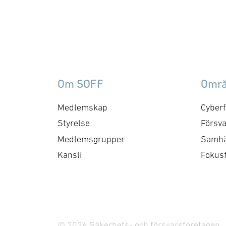
rör upphandling, försörjningssäkerhet 
er
förmågebehov, med
oc
särskild tonvikt på
my
samverkan med FMV och
am
Försvarsmakten. Gruppen
ko
behandlar både nuvarande
ti
Om SOFF
Omr
och framtida behov och har
me
kontaktytor centralt hos
cyb
Medlemskap
Cyberf
myndigheter och
fo
Styrelse
Försva
försvarsgrenar. Syftet är
ry
Medlemsgrupper
Samhä
att utforma positioner och
ko
Kansli
Fokus
bereda remisser och
skrivelser …
© 2026 Säkerhets- och försvarsföretagen