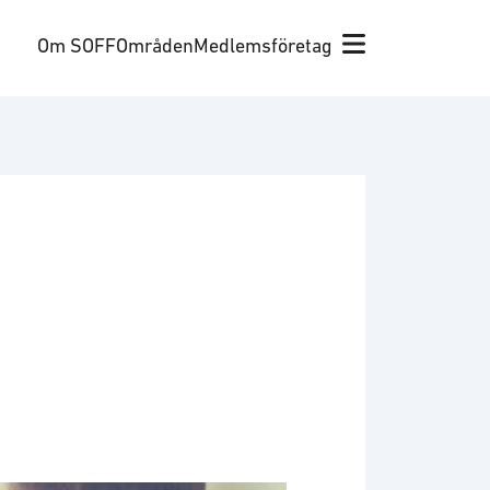
Om SOFF
Områden
Medlemsföretag