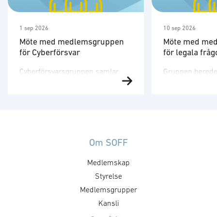
1 sep 2026
10 sep 2026
Möte med medlemsgruppen
Möte med me
för Cyberförsvar
för legala fråg
Cyberförsvarsgruppen samlar
Gruppen berede
aktörer hos medlemsföretagen
yttrande i frågor
med intresse för och verksamhet
som inte behand
inom cyberförsvar,
medlemsgrupper
kommunikation och
dataskyddsföro
ledningsfrågor. Gruppen arbetar
mer tekniska l
utefter en årligt fastställd
identifieras av 
Om SOFF
handlingsplan med identifierade
medlemsgrupper
Medlemskap
mål och aktiviteter. Syftet med
och kallelse sän
mötet är att utveckla föreningens
Styrelse
För mer informa
positioner inom cyberområdet,
kontakta Norea 
Medlemsgrupper
att besluta om kommande
Kansli
aktiviteter och dess inriktning