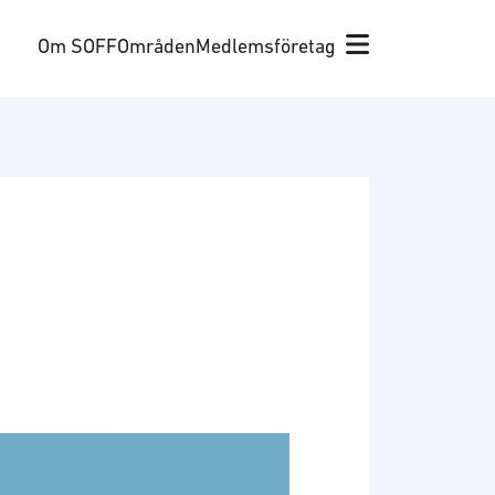
Om SOFF
Områden
Medlemsföretag