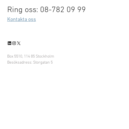
Ring oss: 08-782 09 99
Kontakta oss
LinkedIn
Instagram
X
Box 5510, 114 85 Stockholm
Besöksadress: Storgatan 5