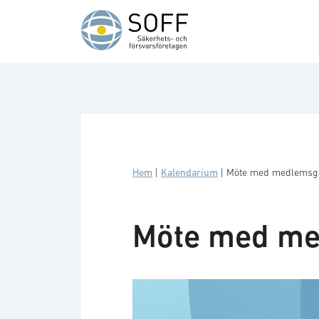
Hoppa till innehåll
Hem
|
Kalendarium
|
Möte med medlemsgr
Möte med me