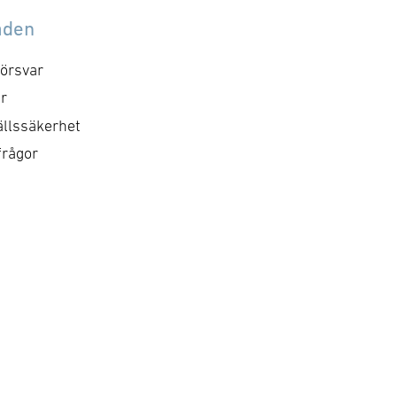
åden
örsvar
r
llssäkerhet
frågor