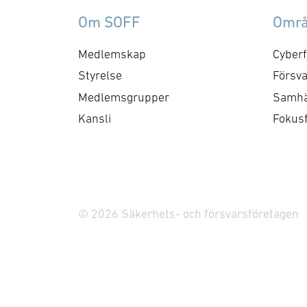
Om SOFF
Omr
Medlemskap
Cyberf
Styrelse
Försva
Medlemsgrupper
Samhä
Kansli
Fokus
© 2026 Säkerhets- och försvarsföretagen