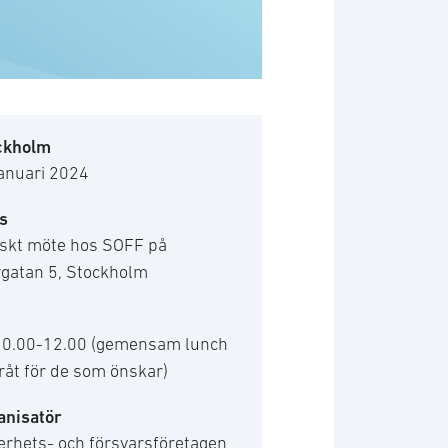
ckholm
januari 2024
s
iskt möte hos SOFF på
rgatan 5, Stockholm
 10.00-12.00 (gemensam lunch
råt för de som önskar)
anisatör
erhets- och försvarsföretagen