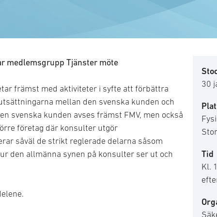
 har medlemsgrupp Tjänster möte
Sto
30 
r främst med aktiviteter i syfte att förbättra
utsättningarna mellan den svenska kunden och
Plat
den svenska kunden avses främst FMV, men också
Fys
örre företag där konsulter utgör
Sto
erar såväl de strikt reglerade delarna såsom
Tid
hur den allmänna synen på konsulter ser ut och
Kl.
efte
delene.
Org
Säk