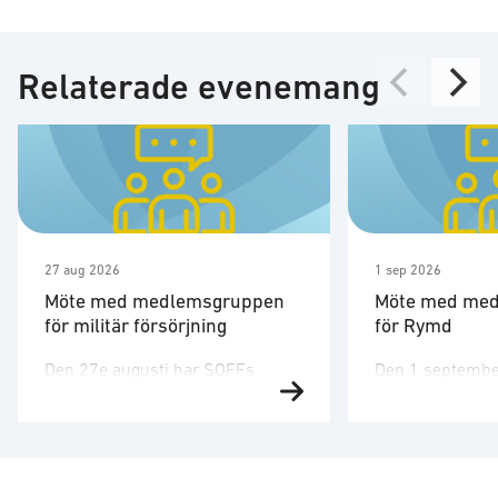
Relaterade evenemang
27 aug 2026
1 sep 2026
Möte med medlemsgruppen
Möte med me
för militär försörjning
för Rymd
Den 27e augusti har SOFFs
Den 1 septembe
medlemsgrupp för militär
medlemsgruppen
försörjning möte. SOFF:s
tredje möte för å
medlemsgrupp för militär
Medlemsgruppen
försörjning arbetar med frågor
kunskapsuppby