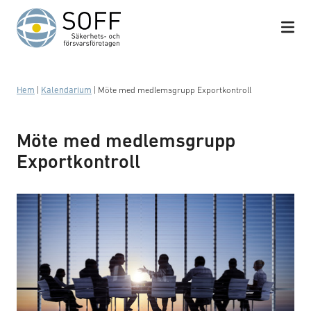
Hoppa till innehåll
Hem
|
Kalendarium
|
Möte med medlemsgrupp Exportkontroll
Möte med medlemsgrupp
Exportkontroll
Förhandling och upphandling