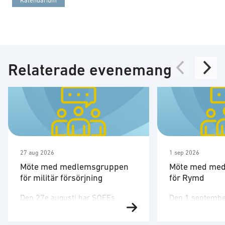
Kalendarium
Relaterade evenemang
27 aug 2026
1 sep 2026
Möte med medlemsgruppen
Möte med me
för militär försörjning
för Rymd
Den 27e augusti har SOFFs
Den 1 septembe
medlemsgrupp för militär
medlemsgruppen
försörjning möte. SOFF:s
tredje möte för å