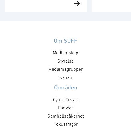
aktörer hos medlemsföretagen
yttrande i frågor
med intresse för och verksamhet
som inte behand
inom cyberförsvar,
medlemsgrupper
kommunikation och
dataskyddsföro
ledningsfrågor. Gruppen arbetar
mer tekniska l
utefter en årligt fastställd
identifieras av 
Om SOFF
handlingsplan med identifierade
medlemsgrupper
Medlemskap
mål och aktiviteter. Syftet med
och kallelse sän
mötet är att utveckla föreningens
Styrelse
För mer informa
positioner inom cyberområdet,
kontakta Norea 
Medlemsgrupper
att besluta om kommande
Kansli
aktiviteter och dess inriktning
Områden
samt att nätverka mellan
medlemsföretagen.
Cyberförsvar
Målsättningen är att det ska …
Försvar
Samhällssäkerhet
Fokusfrågor