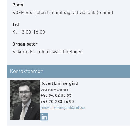
Plats
SOFF, Storgatan 5, samt digitalt via länk (Teams)
Tid
Kl. 13.00-16.00
Organisatör
Säkerhets- och försvarsföretagen
Kontaktperson
Robert Limmergård
Secretary General
+46 8-782 08 85
+46 70-283 56 90
robert.limmergard@soff.se