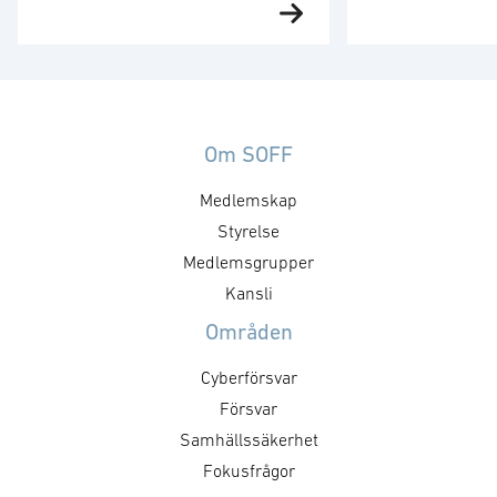
aktörer hos medlemsföretagen
yttrande i frågor
med intresse för och verksamhet
som inte behand
inom cyberförsvar,
medlemsgrupper
kommunikation och
dataskyddsföro
ledningsfrågor. Gruppen arbetar
mer tekniska l
utefter en årligt fastställd
identifieras av 
Om SOFF
handlingsplan med identifierade
medlemsgrupper
Medlemskap
mål och aktiviteter. Syftet med
och kallelse sän
mötet är att utveckla föreningens
Styrelse
För mer informa
positioner inom cyberområdet,
kontakta Norea 
Medlemsgrupper
att besluta om kommande
Kansli
aktiviteter och dess inriktning
Områden
samt att nätverka mellan
medlemsföretagen.
Cyberförsvar
Målsättningen är att det ska …
Försvar
Samhällssäkerhet
Fokusfrågor