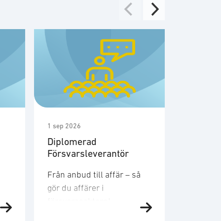
1 sep 2026
1 sep 2026
Diplomerad
Möte m
Försvarsleverantör
medlem
säkerhe
Från anbud till affär – så
Den 1a s
gör du affärer i
SOFFs m
försvarssektorn!
säkerhet
Försvarsmarknaden växer