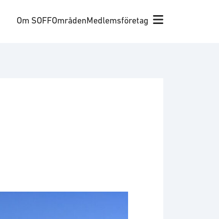
Om SOFF
Områden
Medlemsföretag