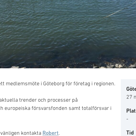
ett medlemsmöte i Göteborg för företag i regionen.
Göt
27 
 aktuella trender och processer på
h europeiska försvarsfonden samt totalförsvar i
Plat
-
Tid
Robert
 vänligen kontakta
.