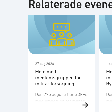
Relaterade eve
27 aug 2026
1 s
Möte med
Mö
medlemsgruppen för
me
militär försörjning
R
Den 27e augusti har SOFFs
De
medlemsgrupp för militär
me
försörjning möte. SOFF:s
sit