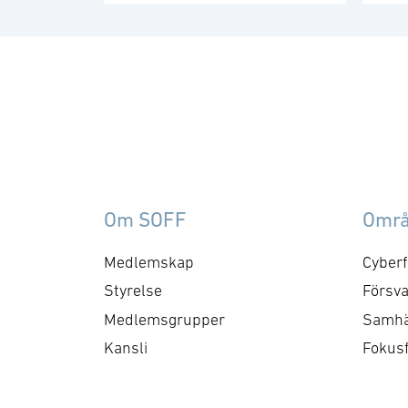
medlemsgrupp för militär
Me
försörjning arbetar med
fo
frågor som
ku
rör upphandling, försörjningssäkerhet 
er
förmågebehov, med
oc
särskild tonvikt på
my
samverkan med FMV och
am
Försvarsmakten. Gruppen
ko
behandlar både nuvarande
ti
Om SOFF
Omr
och framtida behov och har
me
kontaktytor centralt hos
cyb
Medlemskap
Cyberf
myndigheter och
fo
Styrelse
Försva
försvarsgrenar. Syftet är
ry
Medlemsgrupper
Samhä
att utforma positioner och
ko
Kansli
Fokus
bereda remisser och
skrivelser …