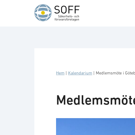
Hoppa till innehåll
Hem
|
Kalendarium
|
Medlemsmöte i Göte
Medlemsmöte