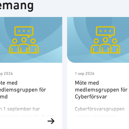
nemang
ep 2026
1 sep 2026
te med
Möte med
dlemsgruppen för
medlemsgruppen för
ymd
Cyberförsvar
n 1 september har
Cyberförsvarsgruppen
dlemsgruppen för Rymd
samlar aktörer hos
t tredje möte för året.
medlemsföretagen med