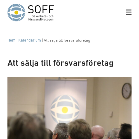
Hoppa till innehåll
Hem
|
Kalendarium
|
Att sälja till försvarsföretag
Att sälja till försvarsföretag
Om_soff