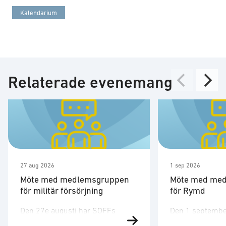
Kalendarium
Relaterade evenemang
27 aug 2026
1 sep 2026
Möte med medlemsgruppen
Möte med me
för militär försörjning
för Rymd
Den 27e augusti har SOFFs
Den 1 septembe
medlemsgrupp för militär
medlemsgruppen