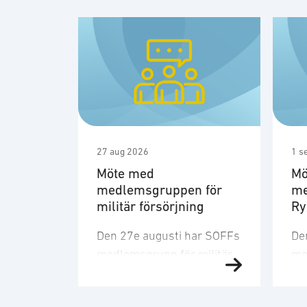
27 aug 2026
1 s
Möte med
Mö
medlemsgruppen för
me
militär försörjning
R
Den 27e augusti har SOFFs
De
medlemsgrupp för militär
me
försörjning möte. SOFF:s
sit
medlemsgrupp för militär
Me