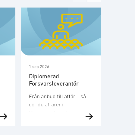
1 sep 2026
1 sep 2026
Diplomerad
Möte m
Försvarsleverantör
medlem
säkerhe
Från anbud till affär – så
Den 1a s
gör du affärer i
SOFFs m
försvarssektorn!
säkerhet
Försvarsmarknaden växer
Gruppen 
snabbt och den här kursen