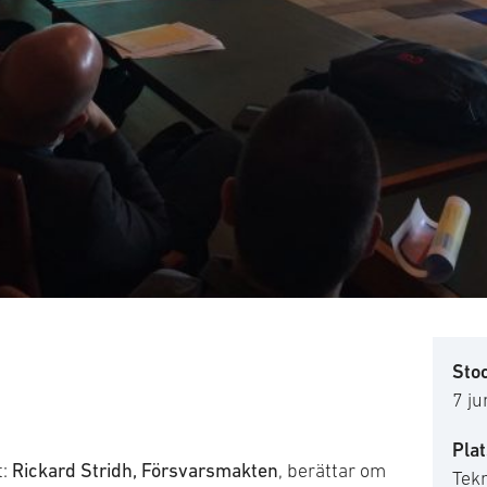
Sto
7 ju
Plat
Rickard Stridh, Försvarsmakten
t:
, berättar om
Tekn