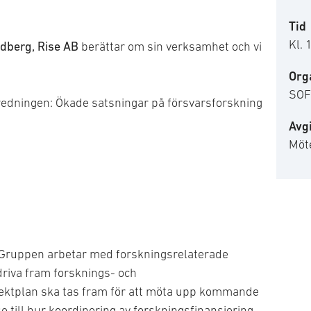
Tid
Kl. 
dberg, Rise AB
berättar om sin verksamhet och vi
Org
SOF
redningen: Ökade satsningar på försvarsforskning
Avgi
Möte
 Gruppen arbetar med forskningsrelaterade
driva fram forsknings- och
ektplan ska tas fram för att möta upp kommande
 till hur koordinering av forskningsfinansiering