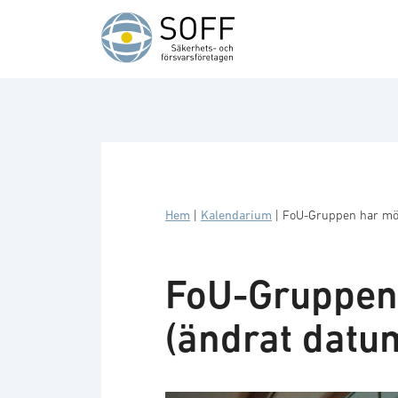
Hoppa till innehåll
Hem
|
Kalendarium
|
FoU-Gruppen har möt
FoU-Gruppen 
(ändrat datu