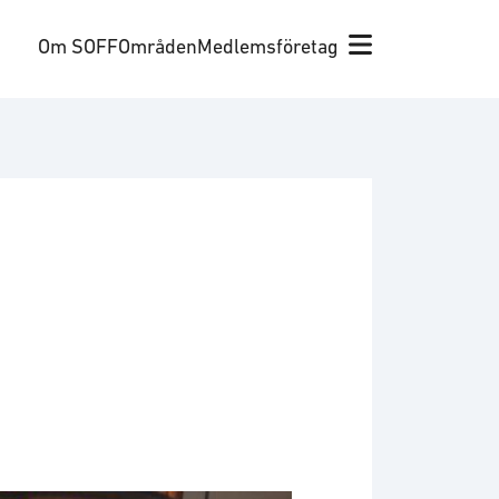
Om SOFF
Områden
Medlemsföretag