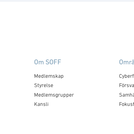
försörjning arbetar med
fo
frågor som
ku
rör upphandling, försörjningssäkerhet 
er
förmågebehov, med
oc
särskild tonvikt på
my
samverkan med FMV och
am
Försvarsmakten. Gruppen
ko
behandlar både nuvarande
ti
Om SOFF
Omr
och framtida behov och har
me
kontaktytor centralt hos
cyb
Medlemskap
Cyberf
myndigheter och
fo
Styrelse
Försva
försvarsgrenar. Syftet är
ry
Medlemsgrupper
Samhä
att utforma positioner och
ko
Kansli
Fokus
bereda remisser och
skrivelser …