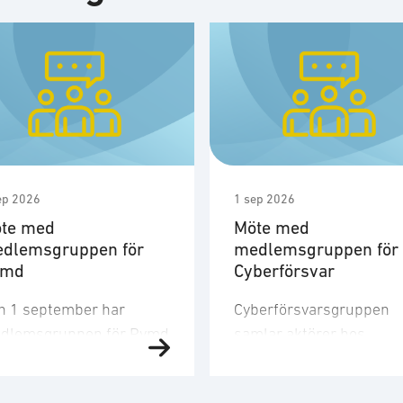
ep 2026
1 sep 2026
te med
Möte med
dlemsgruppen för
medlemsgruppen för
ymd
Cyberförsvar
n 1 september har
Cyberförsvarsgruppen
dlemsgruppen för Rymd
samlar aktörer hos
t tredje möte för året.
medlemsföretagen med
dlemsgruppen
intresse för och