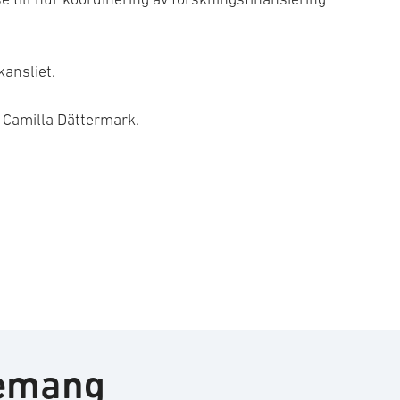
kansliet.
a Camilla Dättermark.
nemang