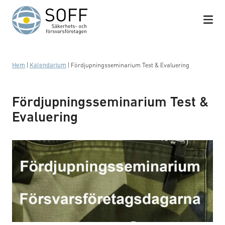
Hoppa till innehåll
Hem
|
Kalendarium
|
Fördjupningsseminarium Test & Evaluering
Fördjupningsseminarium Test &
Evaluering