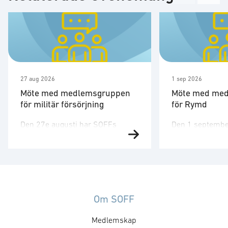
27 aug 2026
1 sep 2026
Möte med medlemsgruppen
Möte med me
för militär försörjning
för Rymd
Den 27e augusti har SOFFs
Den 1 septembe
medlemsgrupp för militär
medlemsgruppen
försörjning möte. SOFF:s
tredje möte för å
medlemsgrupp för militär
Medlemsgruppen
försörjning arbetar med frågor
kunskapsuppby
som
erfarenhetsutby
rör upphandling, försörjningssäkerhet och
dialog med myn
Om SOFF
förmågebehov, med särskild
ambassader. Mö
Medlemskap
tonvikt på samverkan med FMV
genomföras ti