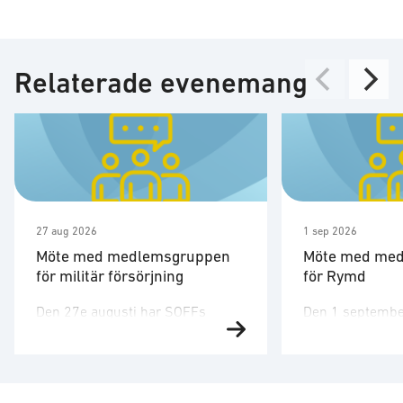
Relaterade evenemang
27 aug 2026
1 sep 2026
Möte med medlemsgruppen
Möte med me
för militär försörjning
för Rymd
Den 27e augusti har SOFFs
Den 1 septembe
medlemsgrupp för militär
medlemsgruppen
försörjning möte. SOFF:s
tredje möte för å
medlemsgrupp för militär
Medlemsgruppen
försörjning arbetar med frågor
kunskapsuppby