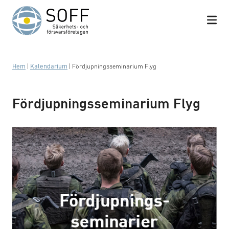
Hoppa till innehåll
Hem
|
Kalendarium
|
Fördjupningsseminarium Flyg
Fördjupningsseminarium Flyg