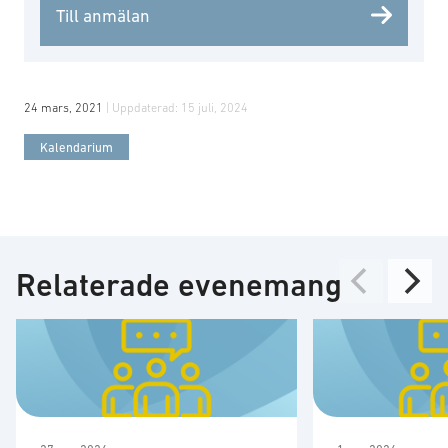
Till anmälan
24 mars, 2021
| Uppdaterad:
15 juli, 2024
Kalendarium
Relaterade evenemang