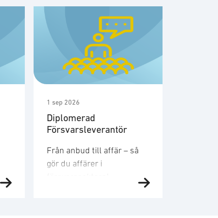
1 sep 2026
1 sep 2026
Diplomerad
Möte m
Försvarsleverantör
medlem
säkerhe
Från anbud till affär – så
Den 1a s
gör du affärer i
SOFFs m
försvarssektorn!
säkerhet
Försvarsmarknaden växer
Gruppen 
snabbt och den här kursen
diskuter
ger dig verktygen och