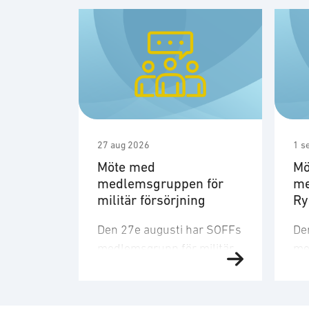
27 aug 2026
1 s
Möte med
Mö
medlemsgruppen för
me
militär försörjning
R
Den 27e augusti har SOFFs
De
medlemsgrupp för militär
me
försörjning möte. SOFF:s
sit
medlemsgrupp för militär
Me
försörjning arbetar med
fo