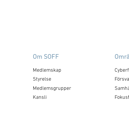
frågor som
ku
rör upphandling, försörjningssäkerhet 
er
förmågebehov, med
oc
särskild tonvikt på
my
samverkan med FMV och
am
Försvarsmakten. Gruppen
ko
behandlar både nuvarande
ti
Om SOFF
Omr
och framtida behov och har
me
kontaktytor centralt hos
cyb
Medlemskap
Cyberf
myndigheter och
fo
Styrelse
Försva
försvarsgrenar. Syftet är
ry
Medlemsgrupper
Samhä
att utforma positioner och
ko
Kansli
Fokus
bereda remisser och
skrivelser …