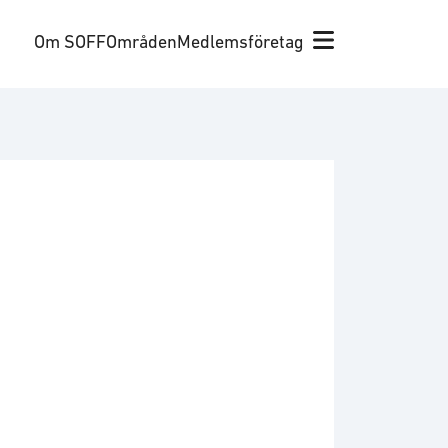
Om SOFF
Områden
Medlemsföretag