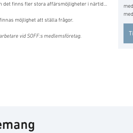
det finns fler stora affärsmöjligheter i närtid…
med
med
nnas möjlighet att ställa frågor.
T
darbetare vid SOFF:s medlemsföretag.
nemang