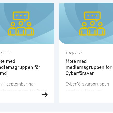
ep 2026
1 sep 2026
te med
Möte med
dlemsgruppen för
medlemsgruppen för
ymd
Cyberförsvar
n 1 september har
Cyberförsvarsgruppen
dlemsgruppen för Rymd
samlar aktörer hos
t tredje möte för året.
medlemsföretagen med
dlemsgruppen
intresse för och
kuserar på
verksamhet inom