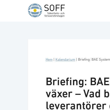
Hoppa till innehåll
Hem
|
Kalendarium
|
Briefing: BAE System
Briefing: BA
växer – Vad b
leverantörer