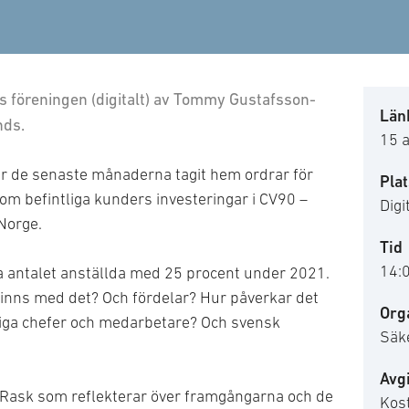
as föreningen (digitalt) av Tommy Gustafsson-
Länk
nds.
15 a
 de senaste månaderna tagit hem ordrar för
Plat
om befintliga kunders investeringar i CV90 –
Digi
Norge.
Tid
14:
ka antalet anställda med 25 procent under 2021.
finns med det? Och fördelar? Hur påverkar det
Org
liga chefer och medarbetare? Och svensk
Säk
Avgi
ask som reflekterar över framgångarna och de
Kost