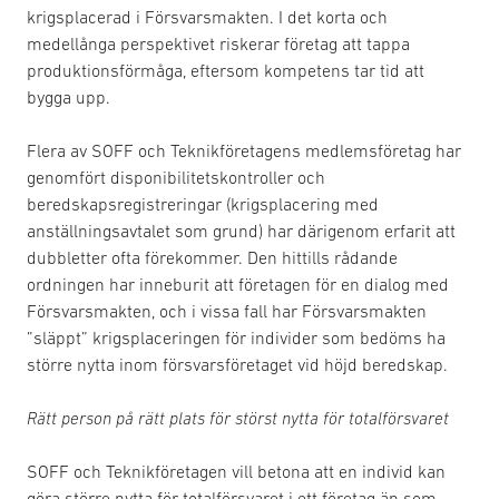
krigsplacerad i Försvarsmakten. I det korta och
medellånga perspektivet riskerar företag att tappa
produktionsförmåga, eftersom kompetens tar tid att
bygga upp.
Flera av SOFF och Teknikföretagens medlemsföretag har
genomfört disponibilitetskontroller och
beredskapsregistreringar (krigsplacering med
anställningsavtalet som grund) har därigenom erfarit att
dubbletter ofta förekommer. Den hittills rådande
ordningen har inneburit att företagen för en dialog med
Försvarsmakten, och i vissa fall har Försvarsmakten
”släppt” krigsplaceringen för individer som bedöms ha
större nytta inom försvarsföretaget vid höjd beredskap.
Rätt person på rätt plats för störst nytta för totalförsvaret
SOFF och Teknikföretagen vill betona att en individ kan
göra större nytta för totalförsvaret i ett företag än som