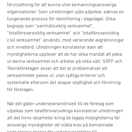
förutsättning för att kunna utse bemanningsansvariga
organisationer. Som utredningen själv påpekar, saknas en
fungerande process för identifiering i dagsläget. Olika
begrepp som ”samhällsviktig verksamhet”,
”totalförsvarsviktig verksamhet” och ”totalförsvarsviktig
civil verksamhet” används, med varierande avgränsningar
och innebörd. Utredningen konstaterar även att
myndigheterna upplever att de har olika mandat att peka
ut denna verksamhet och arbetar på olika sätt. SOFF och
Teknikföretagen anser att det är problematiskt att
verksamheter pekas ut, utan tydliga kriterier och
systematik eftersom det skapar otydlighet och förvirring
för företagen.
När det gäller underleverantörsled till de företag som
utpekas som totalförsvarsviktiga konstaterar utredningen
att det finns oklarheter kring de legala möjligheterna för
ansvariga myndigheter att ställa krav på bemannade
krigsorganisationer för underleverantörer till