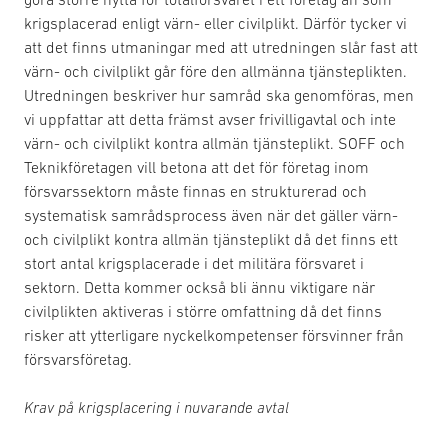
krigsplacerad enligt värn- eller civilplikt. Därför tycker vi
att det finns utmaningar med att utredningen slår fast att
värn- och civilplikt går före den allmänna tjänsteplikten.
Utredningen beskriver hur samråd ska genomföras, men
vi uppfattar att detta främst avser frivilligavtal och inte
värn- och civilplikt kontra allmän tjänsteplikt. SOFF och
Teknikföretagen vill betona att det för företag inom
försvarssektorn måste finnas en strukturerad och
systematisk samrådsprocess även när det gäller värn-
och civilplikt kontra allmän tjänsteplikt då det finns ett
stort antal krigsplacerade i det militära försvaret i
sektorn. Detta kommer också bli ännu viktigare när
civilplikten aktiveras i större omfattning då det finns
risker att ytterligare nyckelkompetenser försvinner från
försvarsföretag.
Krav på krigsplacering i nuvarande avtal