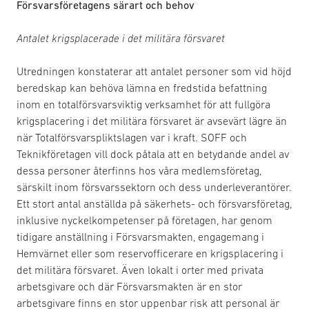
Försvarsföretagens särart och behov
Antalet krigsplacerade i det militära försvaret
Utredningen konstaterar att antalet personer som vid höjd
beredskap kan behöva lämna en fredstida befattning
inom en totalförsvarsviktig verksamhet för att fullgöra
krigsplacering i det militära försvaret är avsevärt lägre än
när Totalförsvarspliktslagen var i kraft. SOFF och
Teknikföretagen vill dock påtala att en betydande andel av
dessa personer återfinns hos våra medlemsföretag,
särskilt inom försvarssektorn och dess underleverantörer.
Ett stort antal anställda på säkerhets- och försvarsföretag,
inklusive nyckelkompetenser på företagen, har genom
tidigare anställning i Försvarsmakten, engagemang i
Hemvärnet eller som reservofficerare en krigsplacering i
det militära försvaret. Även lokalt i orter med privata
arbetsgivare och där Försvarsmakten är en stor
arbetsgivare finns en stor uppenbar risk att personal är