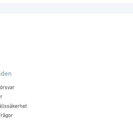
åden
örsvar
r
llssäkerhet
frågor