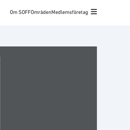
Om SOFF
Områden
Medlemsföretag