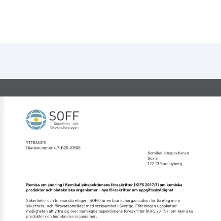
YTTRANDE 
Diarienummer 4.7-H20-03508 
Kemikalieinspektionen 
Box 2 
172 13 Sundbyberg 
Remiss om ändring i Kemikalieinspektionens föreskrifter (KIFS 2017:7) om kemiska 
produkter och biotekniska organismer - nya föreskrifter om uppgiftsskyldighet
Säkerhets- och försvarsföretagen (SOFF) är en branschorganisation för företag inom 
säkerhets- och försvarsområdet med verksamhet i Sverige. Föreningen uppskattar 
möjligheten att yttra sig över Kemikalieinspektionens föreskrifter (KIFS 2017:7) om kemiska 
produkter och biotekniska organismer. 