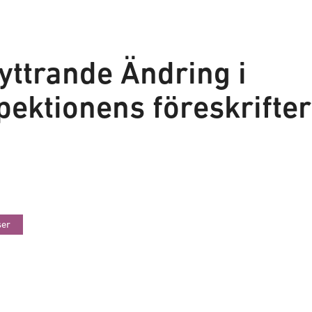
ttrande Ändring i
pektionens föreskrifter
ser