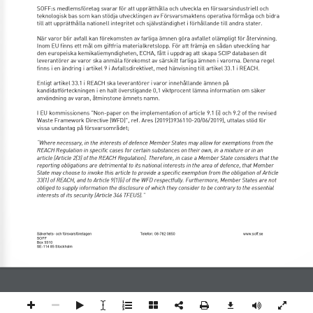
SOFF:s medlemsföretag svarar för att upprätthålla och utveckla en försvarsindustriell och 
teknologisk bas som kan stödja utvecklingen av Försvarsmaktens operativa förmåga och bidra 
till att upprätthålla nationell integritet och självständighet i förhållande till andra stater.  
När varor blir avfall kan förekomsten av farliga ämnen göra avfallet olämpligt för återvinning. 
Inom EU finns ett mål om giftfria materialkretslopp. För att främja en sådan utveckling har 
den europeiska kemikaliemyndigheten, ECHA, fått i uppdrag att skapa SCIP databasen dit 
leverantörer av varor ska anmäla förekomst av särskilt farliga ämnen i varorna. Denna regel 
finns i en ändring i artikel 9 i Avfallsdirektivet, med hänvisning till artikel 33.1 i REACH. 
Enligt artikel 33.1 i REACH ska leverantörer i varor innehållande ämnen på 
kandidatförteckningen i en halt överstigande 0,1 viktprocent lämna information om säker 
användning av varan, åtminstone ämnets namn. 
I EU kommissionens "Non-paper on the implementation of article 9.1 (i) och 9.2 of the revised 
Waste Framework Directive (WFD)", ref. Ares (2019)3936110-20/06/2019), uttalas stöd för 
vissa undantag på försvarsområdet;  
“Where necessary, in the interests of defence Member States may allow for exemptions from the 
REACH Regulation in specific cases for certain substances on their own, in a mixture or in an 
article (Article 2(3) of the REACH Regulation). Therefore, in case a Member State considers that the 
reporting obligations are detrimental to its national interests in the area of defence, that Member 
State may choose to invoke this article to provide a specific exemption from the obligation of Article 
33(1) of REACH, and to Article 9(1)(i) of the WFD respectfully. Furthermore, Member States are not 
obliged to supply information the disclosure of which they consider to be contrary to the essential 
interests of its security (Article 346 TFEU5).” 
Säkerhets- och försvarsföretagen 
Telefon: 08-782 0850 
www.soff.se 
SOFF 
Box 5510 
SE-114 85 Stockholm 