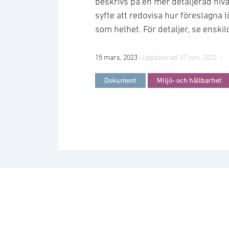
beskrivs på en mer detaljerad nivå
syfte att redovisa hur föreslagna 
som helhet. För detaljer, se enski
15 mars, 2023
| Uppdaterad:
27 juni, 2023
Dokument
Miljö- och hållbarhet