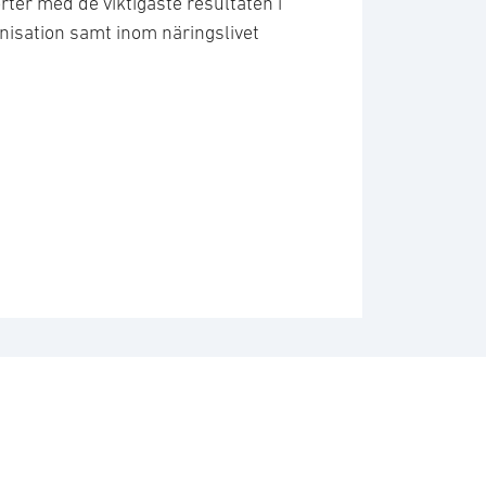
rter med de viktigaste resultaten i
anisation samt inom näringslivet