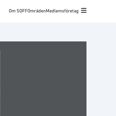
Om SOFF
Områden
Medlemsföretag