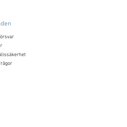
åden
örsvar
r
llssäkerhet
frågor