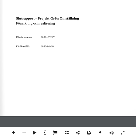
Slutrapport
-
Projekt Grön 
O
mställning
Förankring och realisering 
Diarienummer: 
2021
–
03247
Färdigställd
: 
202
3
-
01
-
2
0