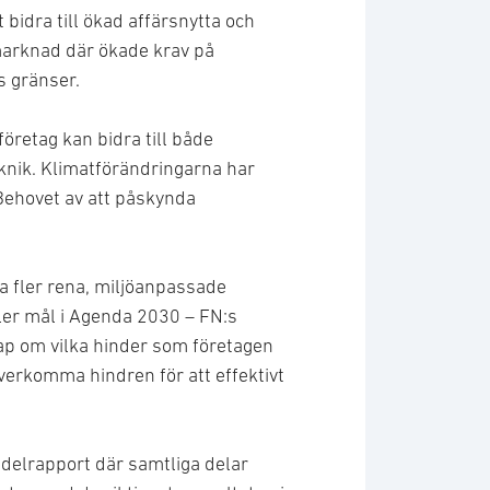
t bidra till ökad affärsnytta och
marknad där ökade krav på
s gränser.
öretag kan bidra till både
eknik. Klimatförändringarna har
 Behovet av att påskynda
a fler rena, miljöanpassade
fler mål i Agenda 2030 – FN:s
kap om vilka hinder som företagen
överkomma hindren för att effektivt
 delrapport där samtliga delar