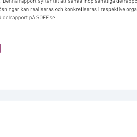
. Denna rapport syftar till att samla ihop samtliga delrappo
lösningar kan realiseras och konkretiseras i respektive org
ld delrapport på SOFF.se.