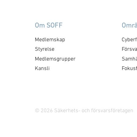
Om SOFF
Omr
Medlemskap
Cyberf
Styrelse
Försva
Medlemsgrupper
Samhä
Kansli
Fokus
© 2026 Säkerhets- och försvarsföretagen