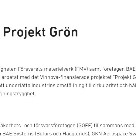
 Projekt Grön
gheten Försvarets materielverk (FMV) samt företagen BAE
rbetat med det Vinnova-finansierade projektet ”Projekt Gr
 att underlätta industrins omställning till cirkularitet och 
jningstrygghet.
n Säkerhets- och försvarsföretagen (SOFF) tillsammans me
en BAE Systems (Bofors och Hägglunds), GKN Aerospace S