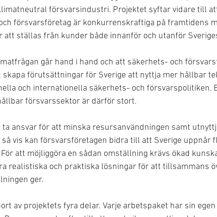
limatneutral försvarsindustri. Projektet syftar vidare till at
soch försvarsföretag är konkurrenskraftiga på framtidens 
 att ställas från kunder både innanför och utanför Sverige
matfrågan går hand i hand och att säkerhets- och försvarsf
skapa förutsättningar för Sverige att nyttja mer hållbar t
nella och internationella säkerhets- och försvarspolitiken.
hållbar försvarssektor är därför stort.
n ta ansvar för att minska resursanvändningen samt utnyttj
 så vis kan försvarsföretagen bidra till att Sverige uppnår 
g. För att möjliggöra en sådan omställning krävs ökad kuns
era realistiska och praktiska lösningar för att tillsammans 
lningen ger.
t av projektets fyra delar. Varje arbetspaket har sin egen