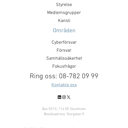
Styrelse
Medlemsgrupper
Kansli
Områden
Cyberförsvar
Försvar
Samhällssäkerhet
Fokusfrågor
Ring oss: 08-782 09 99
Kontakta oss
LinkedIn
Instagram
X
Box 5510, 114 85 Stockholm
Besöksadress: Storgatan 5