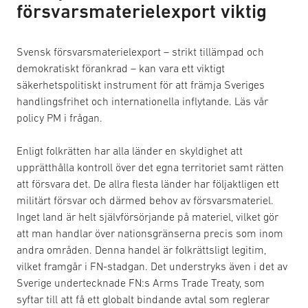
försvarsmaterielexport viktig
Svensk försvarsmaterielexport – strikt tillämpad och
demokratiskt förankrad – kan vara ett viktigt
säkerhetspolitiskt instrument för att främja Sveriges
handlingsfrihet och internationella inflytande. Läs vår
policy PM i frågan.
Enligt folkrätten har alla länder en skyldighet att
upprätthålla kontroll över det egna territoriet samt rätten
att försvara det. De allra flesta länder har följaktligen ett
militärt försvar och därmed behov av försvarsmateriel.
Inget land är helt självförsörjande på materiel, vilket gör
att man handlar över nationsgränserna precis som inom
andra områden. Denna handel är folkrättsligt legitim,
vilket framgår i FN-stadgan. Det understryks även i det av
Sverige undertecknade FN:s Arms Trade Treaty, som
syftar till att få ett globalt bindande avtal som reglerar