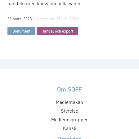
handeln med konventionella vapen.
31 mars, 2023
| Uppdaterad:
21 juni, 2023
Dokument
Handel och export
Om SOFF
Medlemskap
Styrelse
Medlemsgrupper
Kansli
Områden