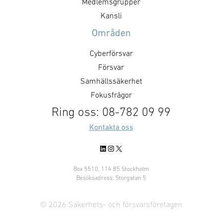
Medlemsgrupper
Kansli
Områden
Cyberförsvar
Försvar
Samhällssäkerhet
Fokusfrågor
Ring oss: 08-782 09 99
Kontakta oss
LinkedIn
Instagram
X
Box 5510, 114 85 Stockholm
Besöksadress: Storgatan 5
© 2026 Säkerhets- och försvarsföretagen