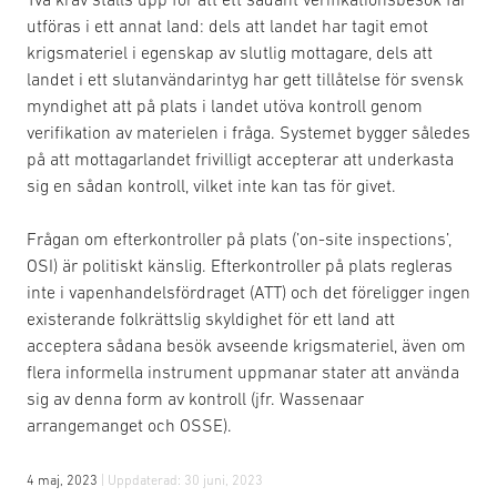
utföras i ett annat land: dels att landet har tagit emot
krigsmateriel i egenskap av slutlig mottagare, dels att
landet i ett slutanvändarintyg har gett tillåtelse för svensk
myndighet att på plats i landet utöva kontroll genom
verifikation av materielen i fråga. Systemet bygger således
på att mottagarlandet frivilligt accepterar att underkasta
sig en sådan kontroll, vilket inte kan tas för givet.
Frågan om efterkontroller på plats (’on-site inspections’,
OSI) är politiskt känslig. Efterkontroller på plats regleras
inte i vapenhandelsfördraget (ATT) och det föreligger ingen
existerande folkrättslig skyldighet för ett land att
acceptera sådana besök avseende krigsmateriel, även om
flera informella instrument uppmanar stater att använda
sig av denna form av kontroll (jfr. Wassenaar
arrangemanget och OSSE).
4 maj, 2023
| Uppdaterad:
30 juni, 2023