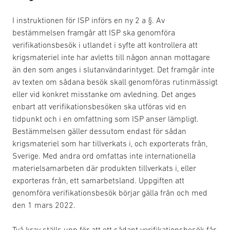
I instruktionen för ISP införs en ny 2 a §. Av
bestämmelsen framgår att ISP ska genomföra
verifikationsbesök i utlandet i syfte att kontrollera att
krigsmateriel inte har avletts till någon annan mottagare
än den som anges i slutanvändarintyget. Det framgår inte
av texten om sådana besök skall genomföras rutinmässigt
eller vid konkret misstanke om avledning. Det anges
enbart att verifikationsbesöken ska utföras vid en
tidpunkt och i en omfattning som ISP anser lämpligt.
Bestämmelsen gäller dessutom endast för sådan
krigsmateriel som har tillverkats i, och exporterats från,
Sverige. Med andra ord omfattas inte internationella
materielsamarbeten där produkten tillverkats i, eller
exporteras från, ett samarbetsland. Uppgiften att
genomföra verifikationsbesök börjar gälla från och med
den 1 mars 2022.
Två krav ställs upp för att ett sådant verifikationsbesök får