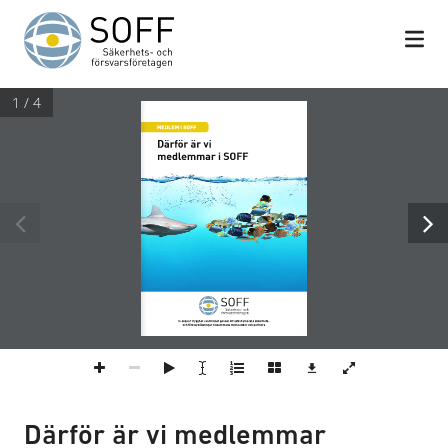
Hoppa till innehåll
1 / 4
MEDLEM I SOFF
Därför är vi 
medlemmar i SOFF
Vi skapar trygghet i samhället genom att aktivt utveckla säkerhets- 
och försvarslösningar tillsammans med kunder och partners
Därför är vi medlemmar