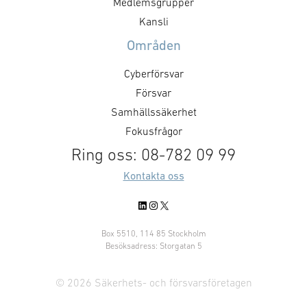
Medlemsgrupper
Kansli
Områden
Cyberförsvar
Försvar
Samhällssäkerhet
Fokusfrågor
Ring oss: 08-782 09 99
Kontakta oss
LinkedIn
Instagram
X
Box 5510, 114 85 Stockholm
Besöksadress: Storgatan 5
© 2026 Säkerhets- och försvarsföretagen