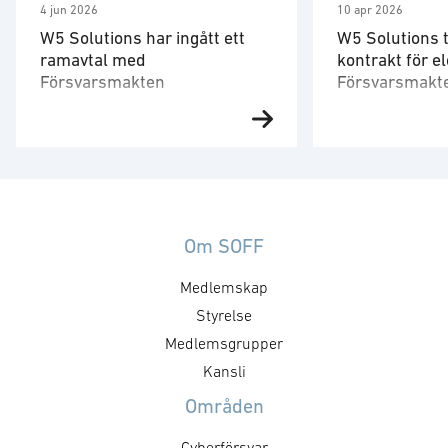
4 jun 2026
10 apr 2026
W5 Solutions har ingått ett
W5 Solutions t
ramavtal med
kontrakt för el
Försvarsmakten
Försvarsmakt
utbildningsce
W5 Solutions affärsområde
W5 Solutions a
Training har ingått ett ramavtal
Power har tillde
med Försvarsmakten med en
från Försvarets
uppskattad volym om 700
(FMV) avseende 
miljoner kronor för den fulla
till ett nytt utb
ramavtalstiden inklusive
inom Försvarsm
Om SOFF
förlängningsoptioner. Ramavtalet
omfattar projekt
Medlemskap
omfattar service, support och
systemsäkerhet
reservdelar, inklusive leverans av
ett komplett 40
Styrelse
kompletterande utrustning för
kraftförsörjnin
Medlemsgrupper
tränings- och simulatorsystem
Kontraktsvärdet 
Kansli
och löper initialt i tre år. Därefter
46 miljoner kro
Områden
finns möjlighet till förlängning
om ytterligare 4
med upp till tre ytterligare …
kronor. Bravid
Cyberförsvar