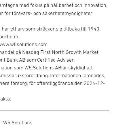
ramtagna med fokus på hållbarhet och innovation,
tner för försvars- och säkerhetsmyndigheter
r ett arv som sträcker sig tillbaka till 1940.
tockholm.
k www.w5solutions.com.
r handel på Nasdaq First North Growth Market
t Bank AB som Certified Adviser.
ation som W5 Solutions AB är skyldigt att
dsmissbruksförordning. Informationen lämnades,
rs försorg, för offentliggörande den 2024-12-
akta:
f W5 Solutions