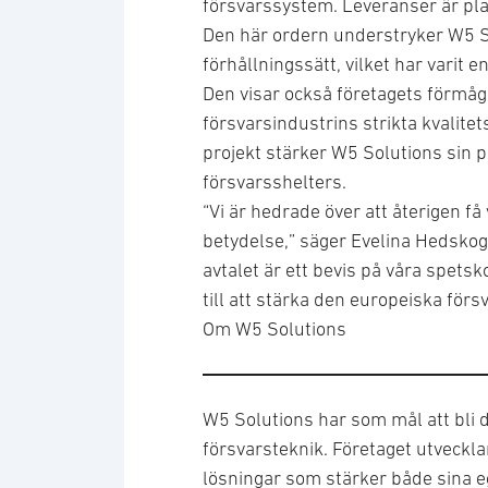
försvarssystem. Leveranser är pl
Den här ordern understryker W5 S
förhållningssätt, vilket har varit 
Den visar också företagets förmåg
försvarsindustrins strikta kvalite
projekt stärker W5 Solutions sin 
försvarsshelters.
“Vi är hedrade över att återigen få
betydelse,” säger Evelina Hedskog
avtalet är ett bevis på våra spetsk
till att stärka den europeiska förs
Om W5 Solutions
W5 Solutions har som mål att bli 
försvarsteknik. Företaget utveckl
lösningar som stärker både sina eg