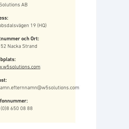
Solutions AB
ess:
obsdalsvägen 19 (HQ)
tnummer och Ort:
 52 Nacka Strand
bplats:
.w5solutions.com
st:
namn.efternnamn@w5solutions.com
efonnummer:
 (0)8 650 08 88