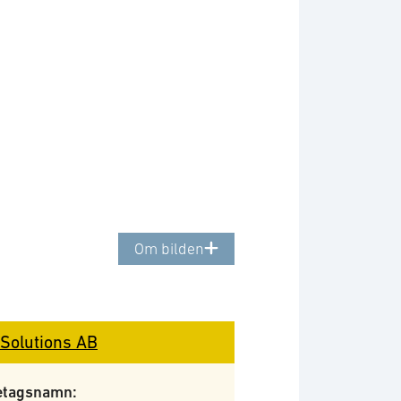
Om bilden
Solutions AB
etagsnamn: