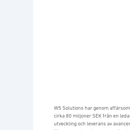
Logotyp: W5 Solutions
W5 Solutions har genom affärsomr
cirka 80 miljoner SEK från en led
utveckling och leverans av avance