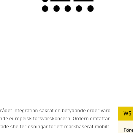
ådet Integration säkrat en betydande order värd
W5 
ande europeisk försvarskoncern. Ordern omfattar
rade shelterlösningar för ett markbaserat mobilt
För