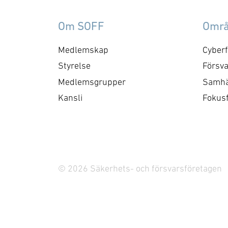
service, support och
sy
reservdelar, inklusive
le
Om SOFF
Omr
leverans av
40
kompletterande utrustning
kr
Medlemskap
Cyberf
för tränings- och
Ko
Styrelse
Försva
simulatorsystem och löper
cir
Medlemsgrupper
Samhä
initialt i tre år. Därefter
me
Kansli
Fokus
finns möjlighet till
ytt
förlängning med upp till tre
kr
ytterligare …
so
el
hu
© 2026 Säkerhets- och försvarsföretagen
…