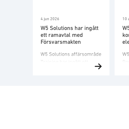
4 jun 2026
10 
W5 Solutions har ingått
W5
ett ramavtal med
ko
Försvarsmakten
el
Fö
W5 Solutions affärsområde
W5
ut
Training har ingått ett
Pow
ramavtal med
ko
Försvarsmakten med en
ma
uppskattad volym om 700
av
miljoner kronor för den
til
fulla ramavtalstiden
ut
inklusive
Fö
förlängningsoptioner.
Up
Ramavtalet omfattar
pro