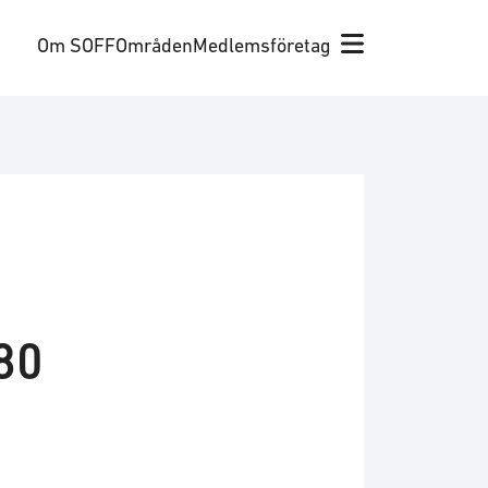
Om SOFF
Områden
Medlemsföretag
80