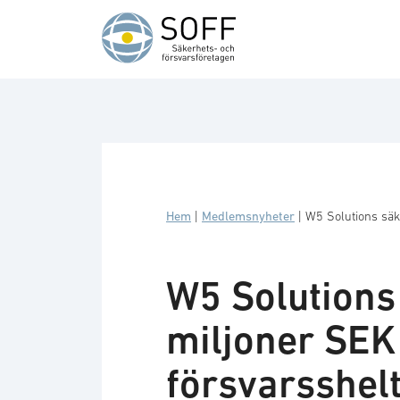
Hoppa till innehåll
Hem
|
Medlemsnyheter
|
W5 Solutions säk
W5 Solutions
miljoner SEK
försvarsshel