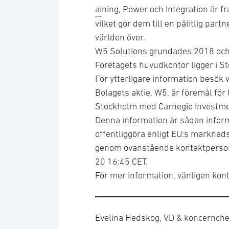
ai
ning, Power och Integration är f
vilket gör dem till en pålitlig par
världen över.
W5 Solutions grundades 2018 och ha
Företagets huvudkontor ligger i S
För ytterligare information besö
Bolagets aktie, W5, är föremål fö
Stockholm med Carnegie Investmen
Denna information är sådan inform
offentliggöra enligt EU:s markna
genom ovanstående kontaktpersone
20 16:45 CET.
För mer information, vänligen kont
Evelina Hedskog, VD & koncernche