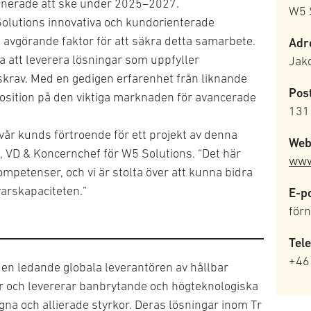
anerade att ske under 2025–2027.
W5 
olutions innovativa och kundorienterade
en avgörande faktor för att säkra detta samarbete.
Adr
a att leverera lösningar som uppfyller
Jak
tskrav. Med en gedigen erfarenhet från liknande
Pos
position på den viktiga marknaden för avancerade
131
 vår kunds förtroende för ett projekt av denna
Web
, VD & Koncernchef för W5 Solutions. “Det här
www
ompetenser, och vi är stolta över att kunna bidra
varskapaciteten.”
E-po
för
Tel
+46
den ledande globala leverantören av hållbar
ar och levererar banbrytande och högteknologiska
na och allierade styrkor. Deras lösningar inom Tr