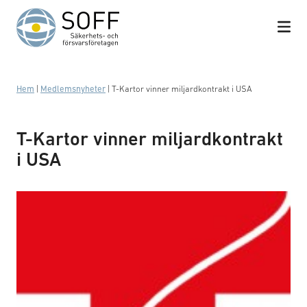
Hoppa till innehåll
Hem
|
Medlemsnyheter
|
T-Kartor vinner miljardkontrakt i USA
T-Kartor vinner miljardkontrakt
i USA
Logotyp: T-kartor