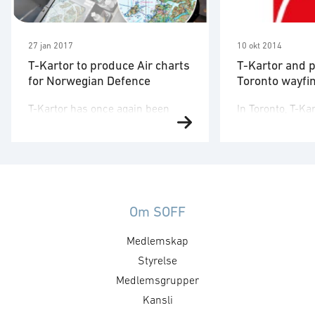
27 jan 2017
10 okt 2014
T-Kartor to produce Air charts
T-Kartor and p
for Norwegian Defence
Toronto wayfin
T-Kartor has once again been
In Toronto, T-Ka
awarded a contract for
partners Steer D
outsourced production of Air
Swerhun, Futur
charts for FMGT in the Norwegian
DIALOG have del
Defence for a period up to seven
wayfinding prot
years. The contract involves
Street/Queen St
continous production of all types
Financial Distri
Om SOFF
of Norwegian air chart in any
here.
Medlemskap
format and scales ranging from
1:50.000 to 1:1.000.000. T-Kartor
Styrelse
will also continue to be …
Medlemsgrupper
Kansli