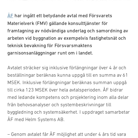
ÅF
har ingått ett betydande avtal med Försvarets
Materielverk (FMV) gällande konsulttjänster för
framtagning av nödvändiga underlag och samordning av
arbeten vid byggnation av exempelvis fastighetsnät och
teknisk bevakning för Försvarsmaktens
garnisonsanläggningar runt om i landet.
Avtalet sträcker sig inklusive förlängningar över 4 år och
beställningar beräknas kunna uppgå till en summa av 61
MSEK. Inklusive förlängningar beräknas summan uppgå
till cirka 123 MSEK över hela avtalsperioden. ÅF bidrar
med ledande kompetens och projektering inom alla delar
från behovsanalyser och systembeskrivningar till
byggledning och systemsäkerhet. I uppdraget samarbetar
ÅF med Helm Systems AB.
– Genom avtalet får ÅF möjlighet att under 4 års tid vara