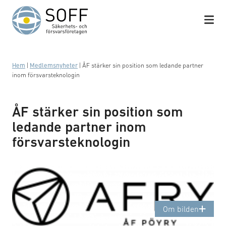
Hoppa till innehåll
Hem
|
Medlemsnyheter
|
ÅF stärker sin position som ledande partner
inom försvarsteknologin
ÅF stärker sin position som
ledande partner inom
försvarsteknologin
Logotyp: AFRY
Om bilden