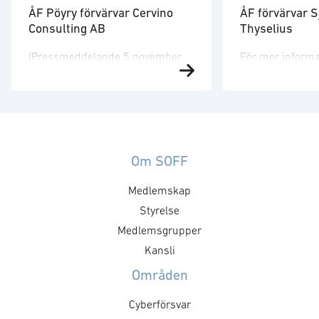
ÅF Pöyry förvärvar Cervino
ÅF förvärvar S
Consulting AB
Thyselius
(Pressmeddelande 5 november
För mer informat
2019) Med förvärvet kommer ÅF
Svensson, chef 
Pöyry att bli en mer komplett
Technology +46
leverantör av ingenjörs- och
förvärvar 100% a
designlösningar inom alla
försvars- och t
försvarsområden Cervino
managementkon
grundades 2013 och erbjuder
Sjöland&Thyseli
Om SOFF
konsulttjänster riktade till
stärker ÅF ytter
Medlemskap
försvars-, flyg- och
inom försvarsin
transportindustrin. Företaget
Styrelse
inom fordons-, 
arbetar med operativa och
samhällssäkerhe
Medlemsgrupper
underhållsrelaterade system och
Sjöland&Thyseli
Kansli
erbjuder projektledning,
etablerad aktör 
Områden
processinnovation och support
den svenska för
för övergång till digital teknik. ÅF
med konsulter s
Cyberförsvar
Pöyry är …