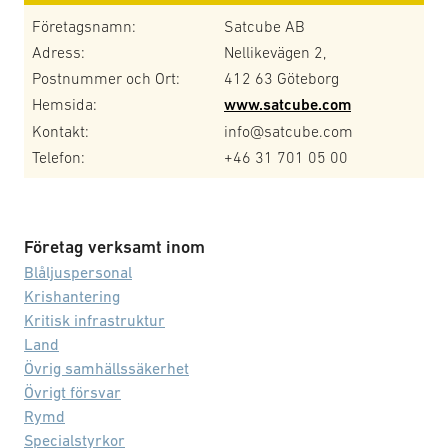
Företagsnamn:
Satcube AB
Adress:
Nellikevägen 2,
Postnummer och Ort:
412 63 Göteborg
Hemsida:
www.satcube.com
Kontakt:
info@satcube.com
Telefon:
+46 31 701 05 00
Företag verksamt inom
Blåljuspersonal
Krishantering
Kritisk infrastruktur
Land
Övrig samhällssäkerhet
Övrigt försvar
Rymd
Specialstyrkor