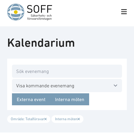
Hoppa till innehåll
Kalendarium
Sök
Filtrera år
Externa event
Interna möten
Område: Totalförsvar
Interna möten