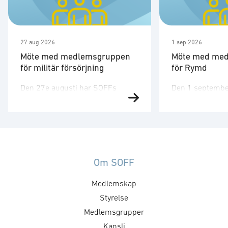
27 aug 2026
1 sep 2026
Möte med medlemsgruppen
Möte med me
för militär försörjning
för Rymd
Den 27e augusti har SOFFs
Den 1 septembe
medlemsgrupp för militär
medlemsgruppen
försörjning möte. SOFF:s
tredje möte för å
medlemsgrupp för militär
Medlemsgruppen
försörjning arbetar med frågor
kunskapsuppby
som
erfarenhetsutby
rör upphandling, försörjningssäkerhet och
dialog med myn
Om SOFF
förmågebehov, med särskild
ambassader. Mö
Medlemskap
tonvikt på samverkan med FMV
genomföras ti
och Försvarsmakten. Gruppen
Styrelse
medlemsgruppe
behandlar både nuvarande och
cyberförsvar och
Medlemsgrupper
framtida behov och har
fokusera på cyb
Kansli